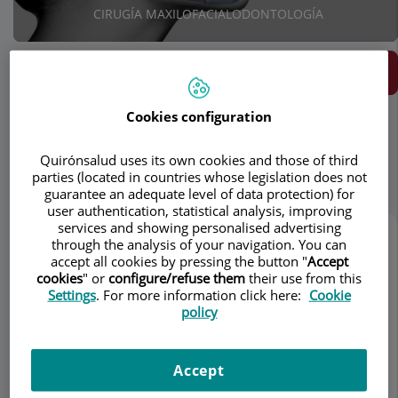
CIRUGÍA MAXILOFACIAL
ODONTOLOGÍA
Pedir cita
Cookies configuration
Descripción
Servicios
Equipo
Contacto
Datos de interés
Quirónsalud uses its own cookies and those of third
Horario
parties (located in countries whose legislation does not
guarantee an adequate level of data protection) for
user authentication, statistical analysis, improving
services and showing personalised advertising
Descripción
through the analysis of your navigation. You can
accept all cookies by pressing the button "
Accept
cookies
" or
configure/refuse them
their use from this
El
Instituto Maxilofacial
es uno de los centros más
Settings
. For more information click here:
Cookie
innovadores a nivel internacional en
cirugía oral y
policy
maxilofacial
. El Dr. Federico Hernández Alfaro y su
equipo son profesores universitarios y líderes de
opinión en la especialidad. Imparten cursos y
Accept
conferencias a nivel mundial y han publicado
más