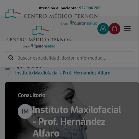
Saltar al contenido
Saltar
Menú
Atención al paciente:
932 906 200
Select
al
teléfono
de
contenido
cabecera
idiom
Toggl
navig
Especialidades
Instituto Maxilofacial - Prof. Hernández Alfaro
Consultorio
Instituto Maxilofacial
IM
- Prof. Hernández
Alfaro