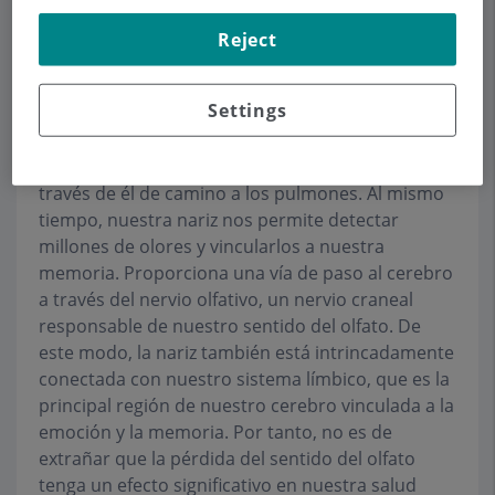
Reject
La nariz desempeña un papel central en el
sistema otorrinolaringológico, así como en el
Settings
resto del organismo. Como parte de nuestro
sistema respiratorio, su función principal es
filtrar, calentar y humidificar el aire que pasa a
través de él de camino a los pulmones. Al mismo
tiempo, nuestra nariz nos permite detectar
millones de olores y vincularlos a nuestra
memoria. Proporciona una vía de paso al cerebro
a través del nervio olfativo, un nervio craneal
responsable de nuestro sentido del olfato. De
este modo, la nariz también está intrincadamente
conectada con nuestro sistema límbico, que es la
principal región de nuestro cerebro vinculada a la
emoción y la memoria. Por tanto, no es de
extrañar que la pérdida del sentido del olfato
tenga un efecto significativo en nuestra salud