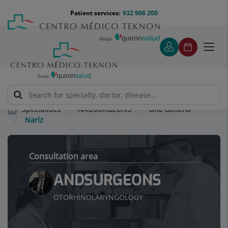
Jump to content
Jump
Menú
Patient services:
932 906 200
Langu
to
teléfono
select
content
cabecera
Toggl
navig
ANDSURGEONS
ORL General
Specialities
Naríz
Consultation area
ANDSURGEONS
OTORHINOLARYNGOLOGY