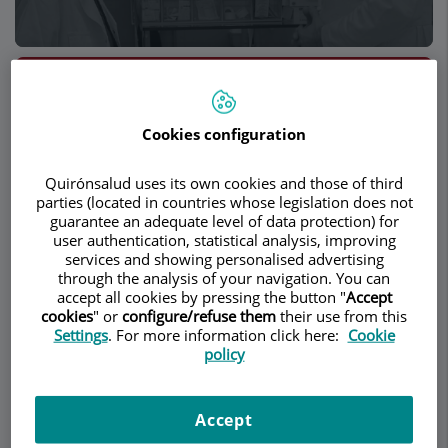
Make an appointment
Cookies configuration
Description
Services
Team
Contact
Relevant details
Quirónsalud uses its own cookies and those of third
parties (located in countries whose legislation does not
Naríz
guarantee an adequate level of data protection) for
user authentication, statistical analysis, improving
services and showing personalised advertising
through the analysis of your navigation. You can
accept all cookies by pressing the button "
Accept
¿Alguna vez ha sentido un olor que le ha
cookies
" or
configure/refuse them
their use from this
transportado instantáneamente a un
Settings
. For more information click here:
Cookie
acontecimiento pasado, haciéndole revivirlo
policy
como si hubiera sucedido de nuevo? La nariz es
un órgano extraordinario y, en muchos sentidos,
Accept
una ventana a nuestro cerebro.