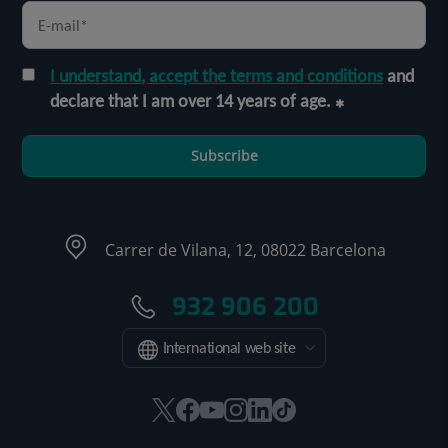
I understand, accept the terms and conditions
and
declare that I am over 14 years of age.
Subscribe
Carrer de Vilana, 12, 08022 Barcelona
932 906 200
International web site
This
This
This
This
This
Link
link
link
link
link
link
to