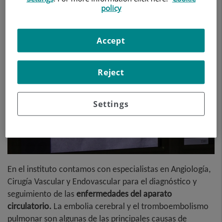
policy
Accept
Reject
Settings
En el instituto contamos con especialistas en Angiología,
Cirugía Vascular y Endovascular para el diagnóstico y
seguimiento de las
enfermedades del aparato
circulatorio.
La embolia cerebral y el tromboembolismo
pulmonar son algunas de las principales causas de