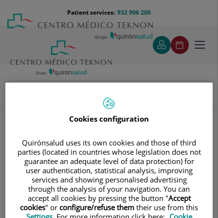
Jump to content
Jump
Menú
Patient services:
932 906 200
Langu
to
teléfono
select
content
cabecera
Toggl
navig
Cardiology and Vascular Surgery
Heart experts
Angiología, Cirugía vascular y endovascular
Cookies configuration
Angiología, Cirugía vascular y
Quirónsalud uses its own cookies and those of third
endovascular
parties (located in countries whose legislation does not
guarantee an adequate level of data protection) for
Especialistas en cirugía arterial directa
user authentication, statistical analysis, improving
services and showing personalised advertising
de extremidades, cirugía de varices,
through the analysis of your navigation. You can
cirugía de aneurismas y cirugía
accept all cookies by pressing the button "
Accept
cookies
" or
configure/refuse them
their use from this
carotídea
Settings
. For more information click here:
Cookie