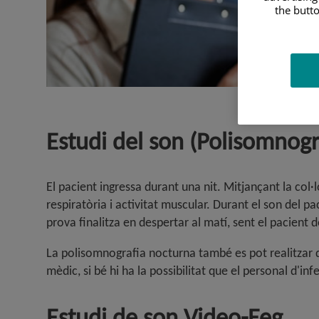
the butto
Estudi del son (Polisomnogr
El pacient ingressa durant una nit. Mitjançant la col·l
respiratòria i activitat muscular. Durant el son del p
prova finalitza en despertar al matí, sent el pacient 
La polisomnografia nocturna també es pot realitzar de
mèdic, si bé hi ha la possibilitat que el personal d'in
Estudi de son Video-Eeg