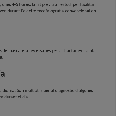
es 4-5 hores, la nit prèvia a l'estudi per facilitar
ven durant l'electroencefalografia convencional en
ipus de mascareta necessàries per al tractament amb
a.
ia
 diürna. Són molt útils per al diagnòstic d'algunes
za durant el dia.