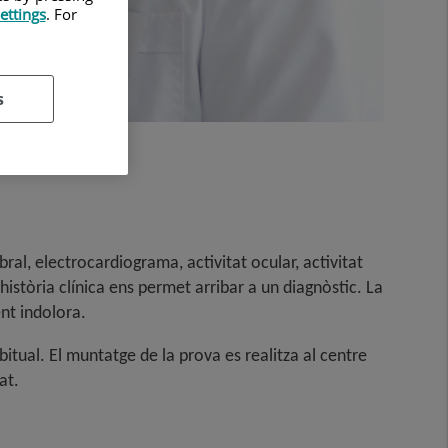
ettings
. For
s
bral, electrocardiograma, activitat ocular, activitat
història clínica ens permet arribar a un diagnòstic. La
ent indolora.
tual. El muntatge de la prova es realitza al centre
at.