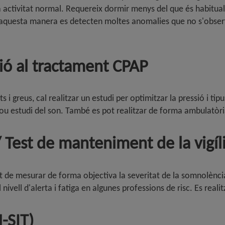
activitat normal. Requereix dormir menys del que és habitual, un
 D'aquesta manera es detecten moltes anomalies que no s'obser
ció al tractament CPAP
 i greus, cal realitzar un estudi per optimitzar la pressió i t
 nou estudi del son. També es pot realitzar de forma ambulatòri
/ Test de manteniment de la vigíl
t de mesurar de forma objectiva la severitat de la somnolència
ivell d'alerta i fatiga en algunes professions de risc. Es realit
M-SIT)