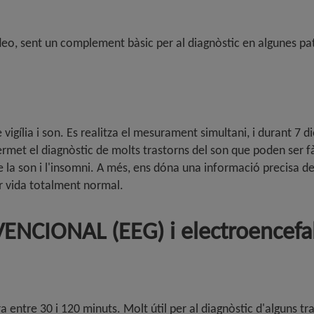
deo, sent un complement bàsic per al diagnòstic en algunes pat
e vigília i son. Es realitza el mesurament simultani, i durant 7 d
 permet el diagnòstic de molts trastorns del son que poden ser 
la son i l'insomni. A més, ens dóna una informació precisa de 
er vida totalment normal.
VENCIONAL (EEG) i electroence
ra entre 30 i 120 minuts. Molt útil per al diagnòstic d'alguns t