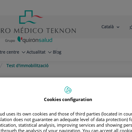
Català
Selector
Llenguatge
d'idioma
Actiu
tre centre
Actualitat
Blog
Test d'immobilització
Cookies configuration
d uses its own cookies and those of third parties (located in co
slation does not guarantee an adequate level of data protection) f
tication, statistical analysis, improving services and showing per
 through the analysis of your navigation. You can accept all cooki