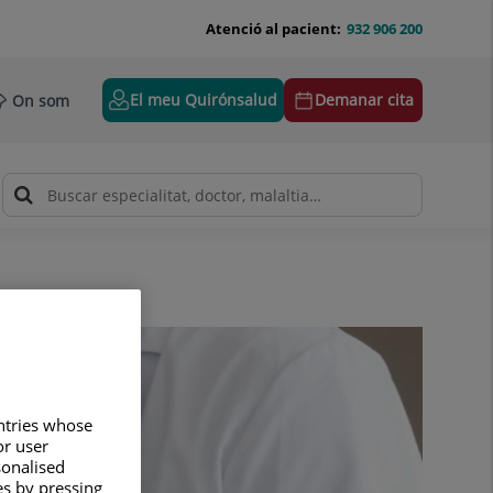
Atenció al pacient:
932 906 200
El meu Quirónsalud
Demanar cita
On som
untries whose
or user
sonalised
es by pressing