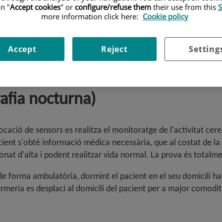
n "
Accept cookies
" or
configure/refuse them
their use from this
S
more information click here:
Cookie policy
Accept
Reject
Setting
afia nocturna)
ocació de sensors es realitza el monitoratge de l'activitat cere
acient s'obté informació mèdica necessària, que al costat de la 
donat d'alta i podent realitzar vida normal. La prova és totalm
 forma ambulatòria, dormint el pacient en el seu domicili habi
fermeria es desplaci al domicili del pacient per a major comodit