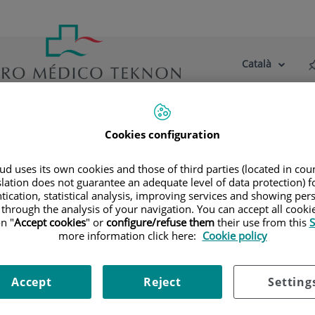
Català
Selector
Llenguatge
d'idioma
Actiu
tre centre
Actualitat
Blog
Cookies configuration
d uses its own cookies and those of third parties (located in co
slation does not guarantee an adequate level of data protection) f
tication, statistical analysis, improving services and showing per
ert Europeu en Medicina del Son coordina 
 through the analysis of your navigation. You can accept all cooki
n "
Accept cookies
" or
configure/refuse them
their use from this
S
. L'equip està integrat per psicòlegs, met
more information click here:
Cookie policy
ionistes, infermers i neurofisiòlegs clínics
Accept
Reject
Setting