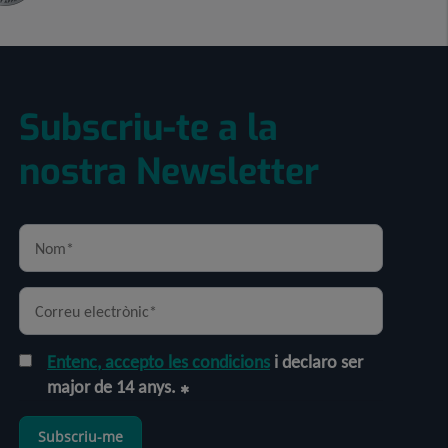
Subscriu-te a la
nostra Newsletter
Entenc, accepto les condicions
i declaro ser
major de 14 anys.
Subscriu-me