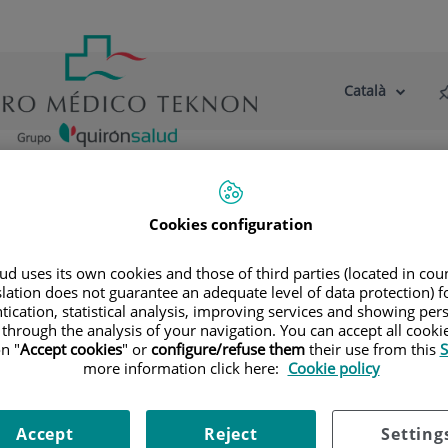
Català
Selector
Llenguatge
d'idioma
Actiu
tre centre
Actualitat
Blog
ursos tecnològics i farmacològics
Tècniques quirúrgiques o di
Cookies configuration
 diagnòstiques
d uses its own cookies and those of third parties (located in co
slation does not guarantee an adequate level of data protection) f
tication, statistical analysis, improving services and showing per
 condicionada per la patologia del pacient, aconsellada pel ciru
 through the analysis of your navigation. You can accept all cooki
n "
Accept cookies
" or
configure/refuse them
their use from this
S
more information click here:
Cookie policy
Accept
Reject
Setting