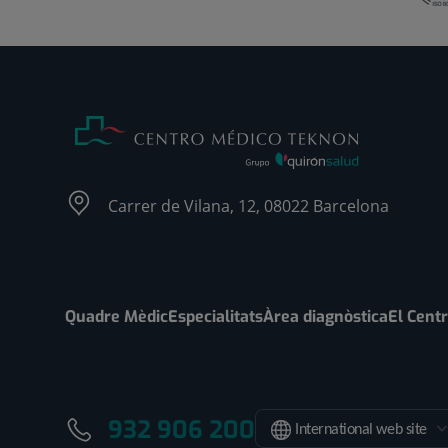
Carrer de Vilana, 12, 08022 Barcelona
Quadre Mèdic
Especialitats
Àrea diagnòstica
El Cent
932 906 200
International web site