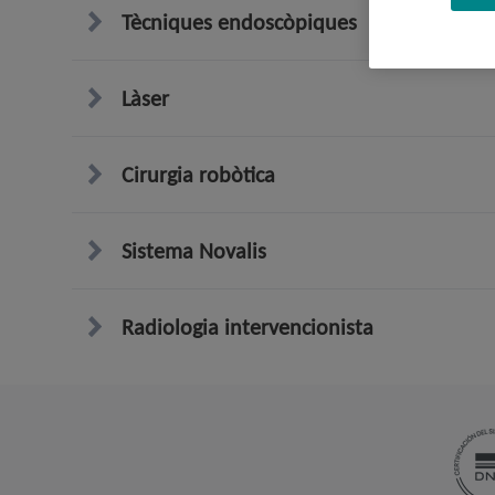
Tècniques endoscòpiques
Làser
Cirurgia robòtica
Sistema Novalis
Radiologia intervencionista