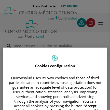
Saltar al contingut
Saltar
Menú
Atenció al pacient:
932 906 200
Select
al
teléfono
d'idi
contingut
cabecera
Toggl
navig
Unitat d'Endoscòpia i Proves funcionals digestives
Més de 40 proves diagnòstiques digestives
Cookies configuration
Més de 40 proves diagnòstiques
digestives
Quirónsalud uses its own cookies and those of third
parties (located in countries whose legislation does not
Comptem amb tecnologia i persones
guarantee an adequate level of data protection) for
especialitzades en realitzar més de 40
user authentication, statistical analysis, improving
services and showing personalised advertising
tipus diferents de proves digestives
through the analysis of your navigation. You can
que van des de les endoscòpies fins a
accept all cookies by pressing the button "
Accept