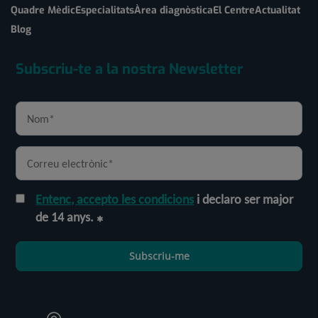
Quadre Mèdic
Especialitats
Àrea diagnòstica
El Centre
Actualitat
Blog
Subscriu-te a la nostra Newsletter
Entenc, accepto les condicions
i declaro ser major
de 14 anys.
Subscriu-me