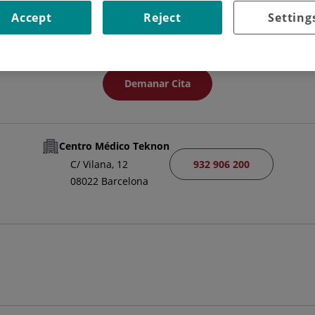
CAP/A SERVEI
Accept
Reject
Setting
RADIODIAGNÒSTIC
Demanar Cita
Centro Médico Teknon
932 906 200
C/ Vilana, 12
08022 Barcelona