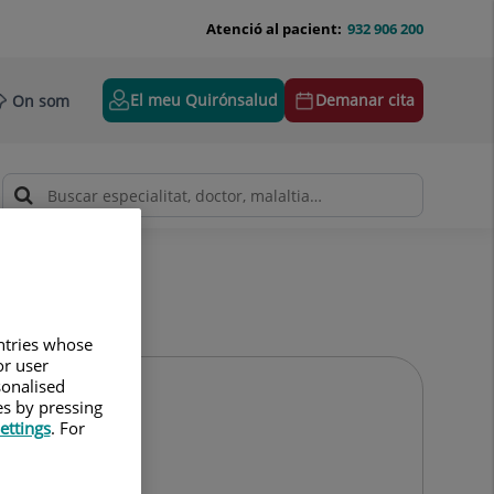
Atenció al pacient:
932 906 200
El meu Quirónsalud
Demanar cita
On som
untries whose
or user
sonalised
es by pressing
ettings
. For