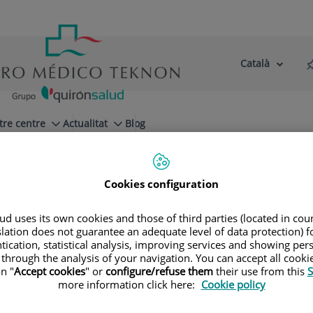
Català
Selector
Llenguatge
d'idioma
Actiu
tre centre
Actualitat
Blog
Cookies configuration
d uses its own cookies and those of third parties (located in co
slation does not guarantee an adequate level of data protection) f
tication, statistical analysis, improving services and showing per
 through the analysis of your navigation. You can accept all cooki
n "
Accept cookies
" or
configure/refuse them
their use from this
S
more information click here:
Cookie policy
Román
Vidal Pérez