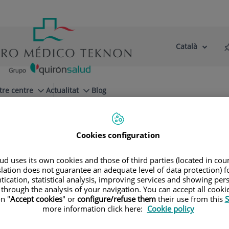
Català
Selector
Llenguatge
d'idioma
Actiu
tre centre
Actualitat
Blog
Cookies configuration
d uses its own cookies and those of third parties (located in co
slation does not guarantee an adequate level of data protection) f
tication, statistical analysis, improving services and showing per
 through the analysis of your navigation. You can accept all cooki
n "
Accept cookies
" or
configure/refuse them
their use from this
S
more information click here:
Cookie policy
Karem
Villaflor Tovar