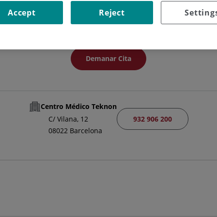
FACULTATIU ESPECIALISTA GINECOLOGIA I OBSTETRICIA
Accept
Reject
Setting
OBSTETRÍCIA I GINECOLOGIA
Demanar Cita
Centro Médico Teknon
932 906 200
C/ Vilana, 12
08022 Barcelona