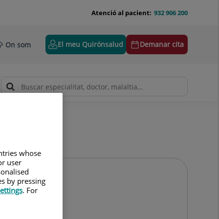
Atenció al pacient:
932 906 200
El meu Quirónsalud
Demanar cita
On som
untries whose
or user
sonalised
es by pressing
ettings
. For