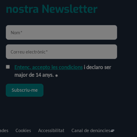
nostra Newsletter
Entenc, accepto les condicions
i declaro ser
major de 14 anys.
Subscriu-me
dades
Cookies
Accessibilitat
Canal de denúncies