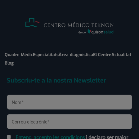
Quadre Mèdic
Especialitats
Àrea diagnòstica
El Centre
Actualitat
Blog
Subscriu-te a la nostra Newsletter
Entenc, accepto les condicions
i declaro ser major