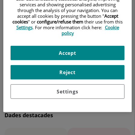
CIRURGIA GENERAL I DIGESTIVA
services and showing personalised advertising
through the analysis of your navigation. You can
accept all cookies by pressing the button "
Accept
Demanar Cita
cookies
" or
configure/refuse them
their use from this
Settings
. For more information click here:
Cookie
policy
Centro Médico Teknon
Accept
C/ Vilana, 12
08022 Barcelona
Reject
932 906 200
Settings
Dades destacades