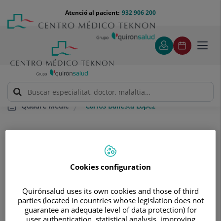
Saltar al contingut
Saltar
Menú
Atenció al pacient:
932 906 200
Select
al
teléfono
d'idi
contingut
cabecera
Toggl
navig
Carlos Ballesta López
Quadre Mèdic
Cookies configuration
Carlos
Ballesta López
Quirónsalud uses its own cookies and those of third
parties (located in countries whose legislation does not
CAP/A DE SERVEI
guarantee an adequate level of data protection) for
user authentication, statistical analysis, improving