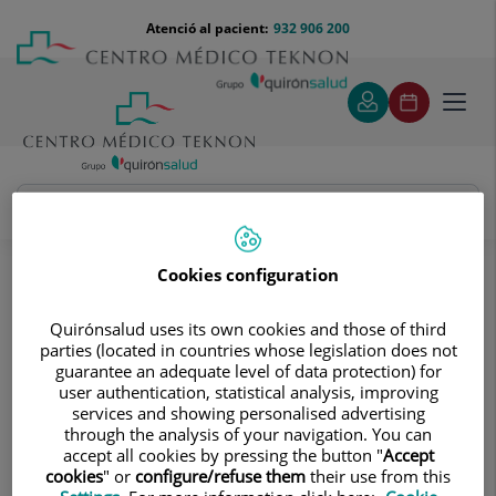
Saltar al contingut
Saltar
Menú
Atenció al pacient:
932 906 200
Select
al
teléfono
d'idi
contingut
cabecera
Toggl
navig
Beatriz Villa Benito
Quadre Mèdic
Cookies configuration
Quirónsalud uses its own cookies and those of third
parties (located in countries whose legislation does not
guarantee an adequate level of data protection) for
user authentication, statistical analysis, improving
services and showing personalised advertising
Beatriz
Villa Benito
through the analysis of your navigation. You can
accept all cookies by pressing the button "
Accept
FACULTATIU ESPECIALISTA NEUROFISIOLOGIA CLÍNICA
cookies
" or
configure/refuse them
their use from this