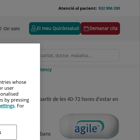
Atenció al pacient:
932 906 200
El meu Quirónsalud
Demanar cita
On som
oves
Càpsula Patency
untries whose
or user
sonalised
 es desintegra a partir de les 40-72 hores d'estar en
es by pressing
ettings
. For
ndoscòpica.
s
 tècnica de prova abans