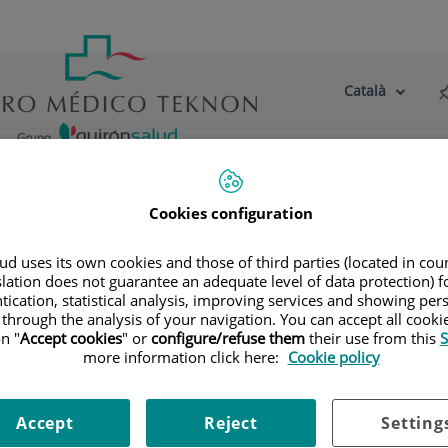
Català
Selector
Llenguatge
d'idioma
Actiu
tre centre
Actualitat
Blog
Cookies configuration
litats
Endoscòpia
Proves funcionals digestives i altres pr
d uses its own cookies and those of third parties (located in co
slation does not guarantee an adequate level of data protection) f
tication, statistical analysis, improving services and showing per
a endoscòpica GIVEN, és una càpsula farcida de bari la coberta
 through the analysis of your navigation. You can accept all cooki
n "
Accept cookies
" or
configure/refuse them
their use from this
S
more information click here:
Cookie policy
) a l'intestí prim, que produirien una retenció de la càpsula e
Accept
Reject
Setting
onvencionals no poden descartar la presència d'estenosi com a