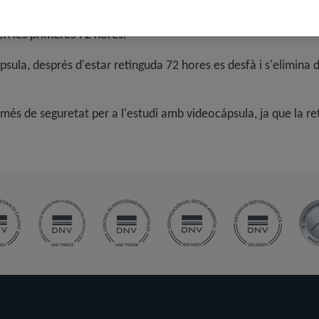
 la càpsula GIVEN.
en les primeres 72 hores.
àpsula, després d'estar retinguda 72 hores es desfà i s'elimina
r més de seguretat per a l'estudi amb videocápsula, ja que la r