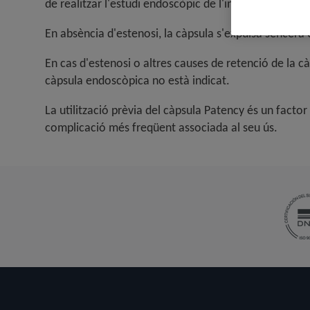
de realitzar l'estudi endoscòpic de l'intestí prim amb
En absència d'estenosi, la càpsula s'expulsa sencera 
En cas d'estenosi o altres causes de retenció de la c
càpsula endoscòpica no està indicat.
La utilització prèvia del càpsula Patency és un facto
complicació més freqüent associada al seu ús.