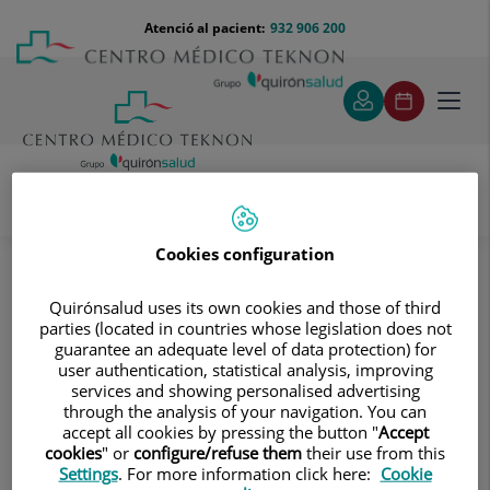
Saltar al contingut
Saltar
Menú
Atenció al pacient:
932 906 200
Select
al
teléfono
d'idi
contingut
cabecera
Toggl
navig
Proves diagnòstiques
Cookies configuration
Tractaments i especialitats
Endoscòpia
Proves funcionals digestives i altres proves
Quirónsalud uses its own cookies and those of third
Proves funcionals digestives i
parties (located in countries whose legislation does not
guarantee an adequate level of data protection) for
altres proves
user authentication, statistical analysis, improving
services and showing personalised advertising
through the analysis of your navigation. You can
accept all cookies by pressing the button "
Accept
cookies
" or
configure/refuse them
their use from this
Settings
. For more information click here:
Cookie
Manometria esofàgica