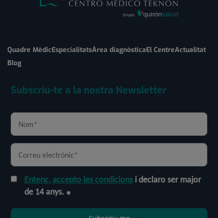
Quadre Mèdic
Especialitats
Àrea diagnòstica
El Centre
Actualitat
Blog
Subscriu-te a la nostra Newsletter
Entenc, accepto les condicions
i declaro ser major
de 14 anys.