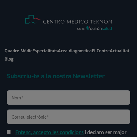
Quadre Mèdic
Especialitats
Àrea diagnòstica
El Centre
Actualitat
Blog
Subscriu-te a la nostra Newsletter
Entenc, accepto les condicions
i declaro ser major