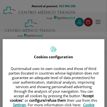
Saltar al contingut
Saltar
Menú
Atenció al pacient:
932 906 200
Select
al
teléfono
d'idi
contingut
cabecera
Toggl
navig
Proves diagnòstiques
Tractaments i especialitats
Diagnòstic per la Imatge
Cookies configuration
Radiologia Convencional Digitalitzada
Pediatria
Quirónsalud uses its own cookies and those of third
Pediatria
parties (located in countries whose legislation does not
guarantee an adequate level of data protection) for
user authentication, statistical analysis, improving
services and showing personalised advertising
through the analysis of your navigation. You can
RX Càvum
accept all cookies by pressing the button "
Accept
cookies
" or
configure/refuse them
their use from this
Settings
. For more information click here:
Cookie