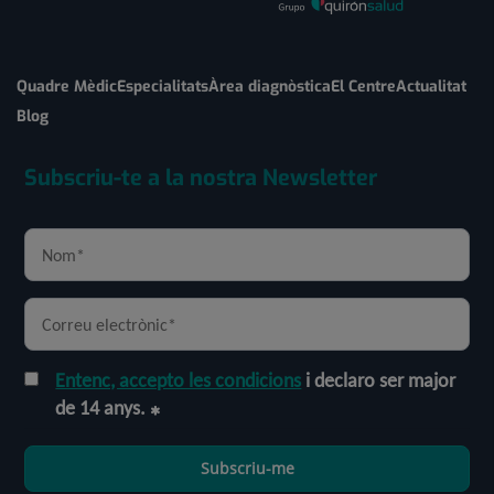
Quadre Mèdic
Especialitats
Àrea diagnòstica
El Centre
Actualitat
Blog
Subscriu-te a la nostra Newsletter
Entenc, accepto les condicions
i declaro ser major
de 14 anys.
Subscriu-me