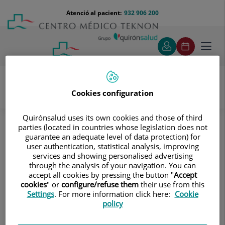
Saltar al contingut
Saltar
Menú
Atenció al pacient:
932 906 200
Select
al
teléfono
d'idi
contingut
cabecera
Toggl
navig
Cookies configuration
Proves diagnòstiques
Àrea especialitzada
Quirónsalud uses its own cookies and those of third
parties (located in countries whose legislation does not
Àrea especialitzada
guarantee an adequate level of data protection) for
Una àrea especialitzada on es
user authentication, statistical analysis, improving
services and showing personalised advertising
practiquen totes les tècniques, com
through the analysis of your navigation. You can
ara el diagnòstic per la imatge, la
accept all cookies by pressing the button "
Accept
cookies
" or
configure/refuse them
their use from this
medicina nuclear o les endoscòpies,
Settings
. For more information click here:
Cookie
incloent-hi aquelles més complexes i
policy
especialitzades com el TC-coronari, la