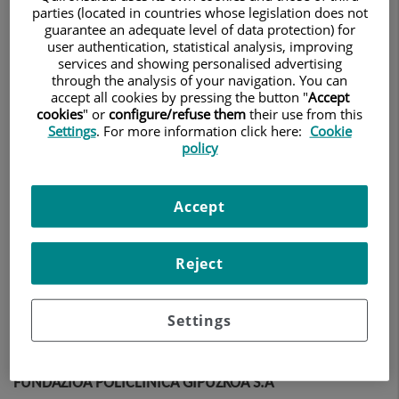
parties (located in countries whose legislation does not
guarantee an adequate level of data protection) for
CLÍNICA LA LUZ, S.L.
user authentication, statistical analysis, improving
services and showing personalised advertising
Calle Maestro Ángel Llorca, 8 de Madrid (28003)
through the analysis of your navigation. You can
accept all cookies by pressing the button "
Accept
FUNDACIÓN JIMÉNEZ DÍAZ UTE
cookies
" or
configure/refuse them
their use from this
Settings
. For more information click here:
Cookie
Avenida de los Reyes Católicos, 2, Madrid (28040)
policy
FUNDACIÓN INSTITUTO DE INVESTIGACIÓN SANITARIA
Accept
FUNDACIÓN JIMÉNEZ DÍAZ
Calle Isaac Peral, 42 oficinas. 2ª planta, oficina 1, Madrid
Reject
(28015)
FUNDACIÓN QUIRÓNSALUD
Settings
Calle Ramírez de Arellano, 21 de Madrid (28043)
FUNDAZIOA POLICLÍNICA GIPUZKOA S.A