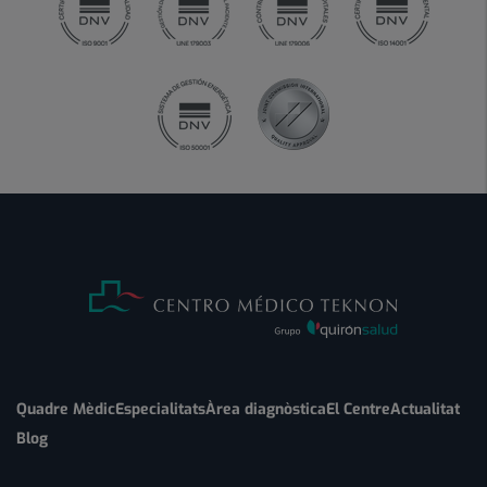
Quadre Mèdic
Especialitats
Àrea diagnòstica
El Centre
Actualitat
Blog