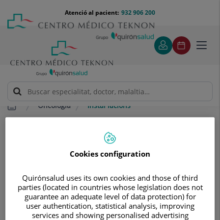
Saltar al contingut
Saltar
Menú
Atenció al pacient:
932 906 200
Select
al
teléfono
d'idi
contingut
cabecera
Toggl
navig
Oncologia
Instal·lacions
Instal·lacions
Les nostres instal·lacions i estructura
Cookies configuration
ens permeten oferir una atenció
mèdica especialitzada de qualitat.
Quirónsalud uses its own cookies and those of third
parties (located in countries whose legislation does not
guarantee an adequate level of data protection) for
user authentication, statistical analysis, improving
services and showing personalised advertising