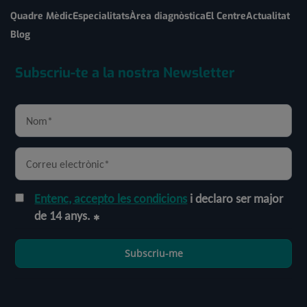
Quadre Mèdic
Especialitats
Àrea diagnòstica
El Centre
Actualitat
Blog
Subscriu-te a la nostra Newsletter
Entenc, accepto les condicions
i declaro ser major
de 14 anys.
Subscriu-me