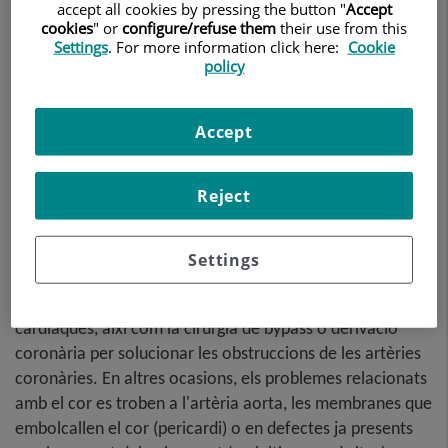
accept all cookies by pressing the button "
Accept
cookies
" or
configure/refuse them
their use from this
Settings
. For more information click here:
Cookie
policy
Accept
Reject
Settings
Les operacions més habituals de cor són aquelles
relacionades amb la substitució o la reparació de vàlvules
cardíaques, així com la cirurgia de bypass o derivació
coronària per solucionar les obstruccions de les artèries
coronàries. En altres ocasions, els problemes relacionats
amb el cor es troben a l'artèria aorta, les membranes que
embolcallen el cor (pericardi) o en defectes ja presents