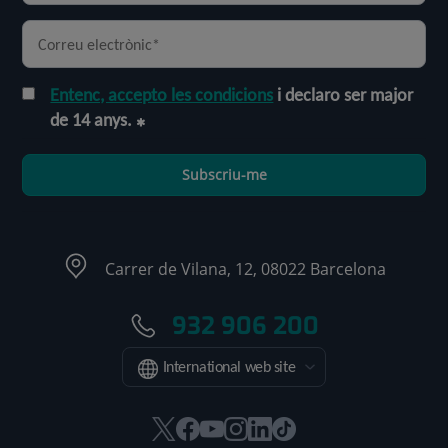
Entenc, accepto les condicions
i declaro ser major
de 14 anys.
Subscriu-me
Carrer de Vilana, 12, 08022 Barcelona
932 906 200
International web site
Aquest
Aquest
Aquest
Aquest
Aquest
Enllaç