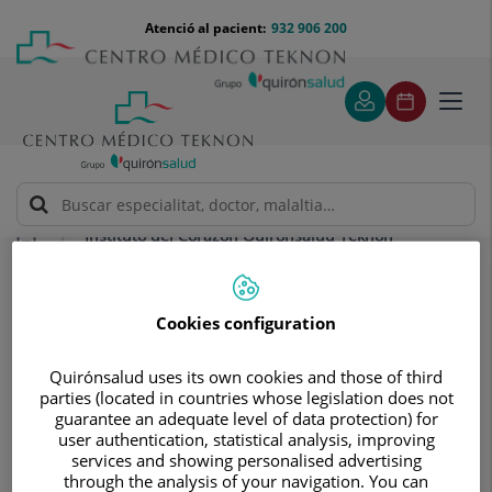
Saltar al contingut
Saltar
Menú
Atenció al pacient:
932 906 200
Select
al
teléfono
d'idi
contingut
cabecera
Toggl
navig
Instituto del Corazón Quirónsalud Teknon
Tractaments i especialitats
Cirurgia cardíaca
Cirurgia cardíaca
Cookies configuration
Especialistes en cirurgia mínimament
invasiva, reparació de vàlvules i
Quirónsalud uses its own cookies and those of third
parties (located in countries whose legislation does not
cirurgia sense ús de transfusions
guarantee an adequate level of data protection) for
user authentication, statistical analysis, improving
services and showing personalised advertising
through the analysis of your navigation. You can