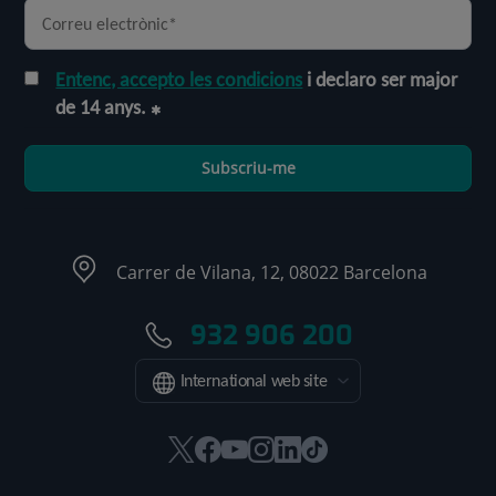
Entenc, accepto les condicions
i declaro ser major
de 14 anys.
Subscriu-me
Carrer de Vilana, 12, 08022 Barcelona
932 906 200
International web site
Aquest
Aquest
Aquest
Aquest
Aquest
Enllaç
enllaç
enllaç
enllaç
enllaç
enllaç
a