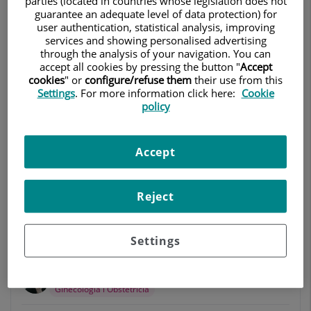
parties (located in countries whose legislation does not
DS
guarantee an adequate level of data protection) for
Ginecologia i Obstetrícia
user authentication, statistical analysis, improving
services and showing personalised advertising
Centro Médico Teknon
Anar al consultori
93 290 64 25
through the analysis of your navigation. You can
accept all cookies by pressing the button "
Accept
cookies
" or
configure/refuse them
their use from this
Settings
. For more information click here:
Cookie
policy
Fertility Barcelona
FB
Reproducció Assistida
Accept
Centro Médico Teknon
Primera cita: 93 290
60 22
Anar al consultori
Reject
Consulta: 93 290 62
96
Settings
UVOGYN
Ginecologia i Obstetrícia