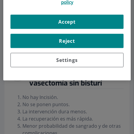
policy
Accept
Demanar Cita
Reject
Descripció
Serveis
Contacte
Dades d'interès
Horari
Settings
Razones para hacerte la
vasectomía sin bisturí
No hay Incisión.
No se ponen puntos.
La intervención dura menos.
La recuperación es más rápida.
Menor probabilidad de sangrado y de otras
complicaciones.