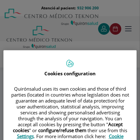
Saltar al contingut
Saltar
Menú
Atenció al pacient:
932 906 200
Select
al
teléfono
d'idi
contingut
cabecera
Toggl
navig
Dr. Josep Miquel Viladoms Fuster
Especialitats
Cookies configuration
Vasectomia sense bisturí i sense agulla
Razones para hacerte la vasectomía sin bisturí
Quirónsalud uses its own cookies and those of third
parties (located in countries whose legislation does not
guarantee an adequate level of data protection) for
Consultori
user authentication, statistical analysis, improving
services and showing personalised advertising
Dr. Josep Miquel
through the analysis of your navigation. You can
accept all cookies by pressing the button "
Accept
Viladoms Fuster
cookies
" or
configure/refuse them
their use from this
Settings
. For more information click here:
Cookie
UROLOGIA
ANDROLOGIA