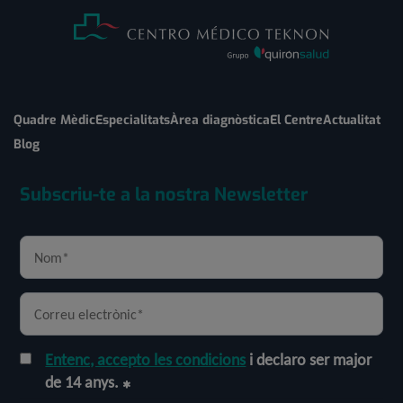
Quadre Mèdic
Especialitats
Àrea diagnòstica
El Centre
Actualitat
Blog
Subscriu-te a la nostra Newsletter
Entenc, accepto les condicions
i declaro ser major
de 14 anys.