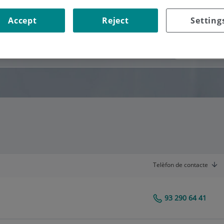
Accept
Reject
Setting
Per nom de
Consultori
Telèfon de contacte
93 290 64 41
Centro Médico Teknon