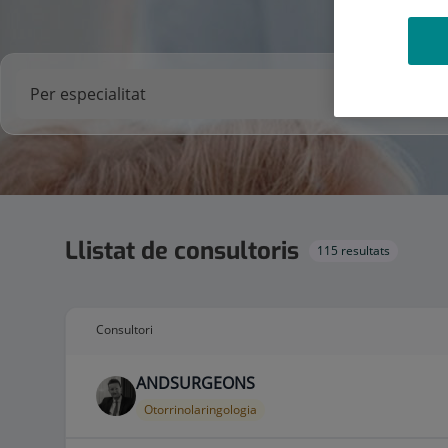
Llistat de consultoris
115 resultats
Consultori
ANDSURGEONS
Otorrinolaringologia