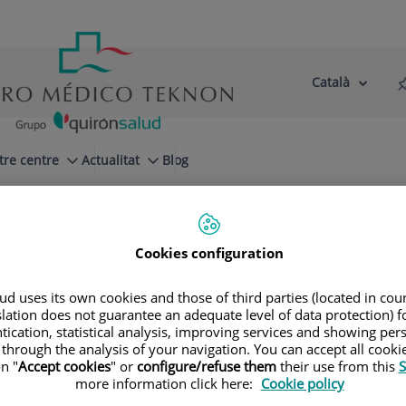
Català
Selector
Llenguatge
d'idioma
Actiu
tre centre
Actualitat
Blog
Cookies configuration
d uses its own cookies and those of third parties (located in co
slation does not guarantee an adequate level of data protection) f
Especialitats
tication, statistical analysis, improving services and showing per
 through the analysis of your navigation. You can accept all cooki
n "
Accept cookies
" or
configure/refuse them
their use from this
S
la teva pròxima cita amb els nostres millors espec
more information click here:
Cookie policy