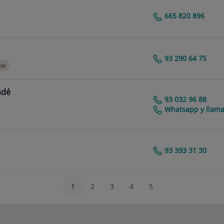
665 820 896
Centro Médico Teknon
93 290 64 75
Centro Médico Teknon
ia
adé
93 032 96 88
Centro Médico Teknon
Whatsapp y llama
93 393 31 30
Centro Médico Teknon
1
2
3
4
5