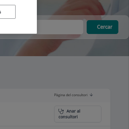
s
Cercar
l Doctor
Pàgina del consultori
Anar al
consultori