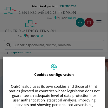
Saltar al contingut
Saltar
Menú
Atenció al pacient:
932 906 200
Select
al
teléfono
d'idi
contingut
cabecera
Toggl
navig
Especialitats
Especialitats
Cookies configuration
Cerca la teva pròxima cita amb els
Quirónsalud uses its own cookies and those of third
nostres millors especialista
parties (located in countries whose legislation does not
guarantee an adequate level of data protection) for
user authentication, statistical analysis, improving
services and showing personalised advertising