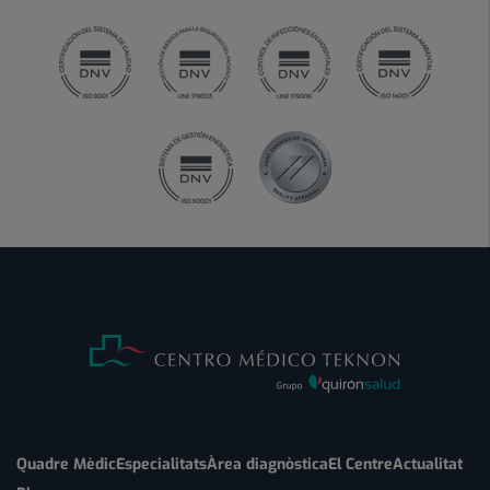
Quadre Mèdic
Especialitats
Àrea diagnòstica
El Centre
Actualitat