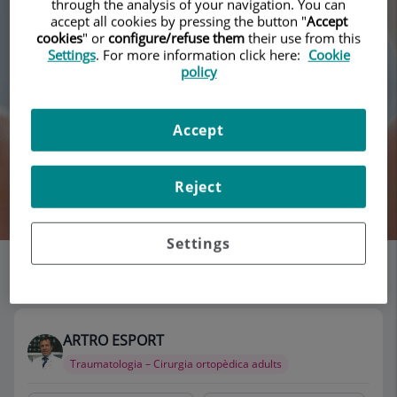
through the analysis of your navigation. You can
accept all cookies by pressing the button "
Accept
cookies
" or
configure/refuse them
their use from this
Settings
. For more information click here:
Cookie
policy
Accept
Reject
Cercar
Settings
Llistat de consultoris
115 resultats
ARTRO ESPORT
Traumatologia – Cirurgia ortopèdica adults