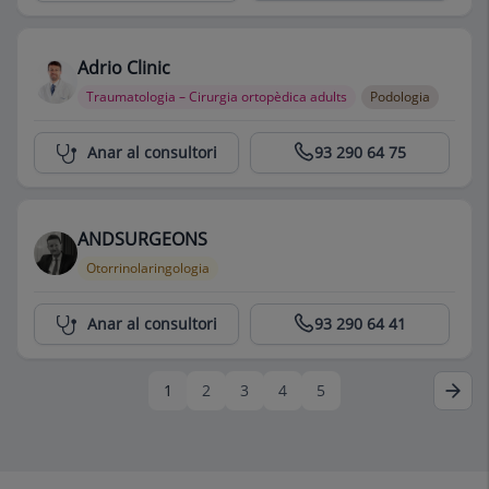
Adrio Clinic
Traumatologia – Cirurgia ortopèdica adults
Podologia
Centro Médico Teknon
Anar al consultori
93 290 64 75
ANDSURGEONS
Otorrinolaringologia
Centro Médico Teknon
Anar al consultori
93 290 64 41
1
2
3
4
5