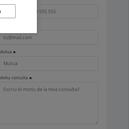
s
Email
Mutua
Motiu consulta