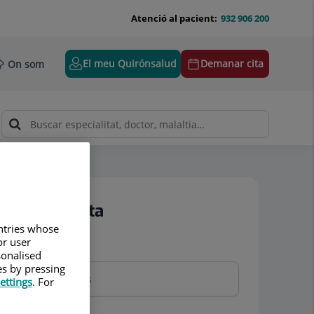
Atenció al pacient:
932 906 200
El meu Quirónsalud
Demanar cita
On som
Demanar cita
untries whose
or user
Nom i cognoms
sonalised
es by pressing
ettings
. For
Telèfon