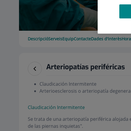
Descripció
Serveis
Equip
Contacte
Dades d'interès
Hora
Arteriopatías periféricas
Claudicación Intermitente
Arterioesclerosis o arteriopatía degenera
Claudicación Intermitente
Se trata de una arteriopatía periférica alojad
de las piernas inquietas".