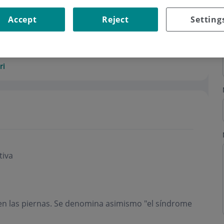
Accept
Reject
Setting
ri
tiva
a en las piernas. Se denomina asimismo "el síndrome