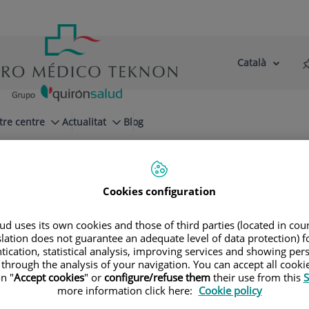
Català
Selector
Llenguatge
d'idioma
Actiu
tre centre
Actualitat
Blog
incipales patologías
Arteriopatías periféricas
Cookies configuration
d uses its own cookies and those of third parties (located in co
slation does not guarantee an adequate level of data protection) f
so Riambau
tication, statistical analysis, improving services and showing per
 through the analysis of your navigation. You can accept all cooki
n "
Accept cookies
" or
configure/refuse them
their use from this
S
more information click here:
Cookie policy