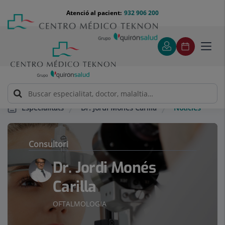
Saltar al contingut
Saltar
Menú
Atenció al pacient:
932 906 200
Select
al
teléfono
d'idi
contingut
cabecera
Toggl
navig
Dr. Jordi Monés Carilla
Notícies
Especialitats
Consultori
Dr. Jordi Monés
Carilla
OFTALMOLOGIA