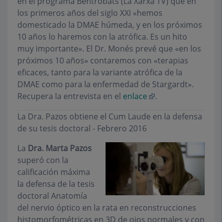
en el programa Bentrobats (La Xarxa TV) que en
los primeros años del siglo XXI «hemos
domesticado la DMAE húmeda, y en los próximos
10 años lo haremos con la atrófica. Es un hito
muy importante». El Dr. Monés prevé que «en los
próximos 10 años» contaremos con «terapias
eficaces, tanto para la variante atrófica de la
DMAE como para la enfermedad de Stargardt».
Recupera la entrevista en el
enlace
.
La Dra. Pazos obtiene el Cum Laude en la defensa
de su tesis doctoral - Febrero 2016
La
Dra. Marta Pazos
superó con la
calificación máxima
la defensa de la tesis
doctoral Anatomía
del nervio óptico en la rata en reconstrucciones
histomorfométricas en 3D de ojos normales y con