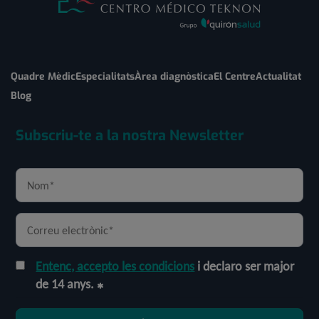
Quadre Mèdic
Especialitats
Àrea diagnòstica
El Centre
Actualitat
Blog
Subscriu-te a la nostra Newsletter
Entenc, accepto les condicions
i declaro ser major
de 14 anys.