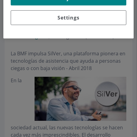
espectacular en la lucha contra
determinadas cegueras
", Expansión
Settings
(28/09/2012)
Mejora el tratamiento de una causa común
de ceguera
, La Vanguardia (06/08/2012)
La BMF impulsa SilVer, una plataforma pionera en
tecnologías de asistencia que ayuda a personas
ciegas o con baja visión - Abril 2018
En la
sociedad actual, las nuevas tecnologías se hacen
cada vez más imprescindibles. El desarrollo