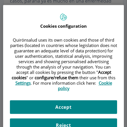
casos, pararla ya es mucho en una enfermedad
tan destructiva».
Medios de
Cookies configuration
comunicación
Quirónsalud uses its own cookies and those of third
parties (located in countries whose legislation does not
guarantee an adequate level of data protection) for
Alerta ante las líneas rectas que se ven
user authentication, statistical analysis, improving
rotas
, El Periódico (03/12/2014)
services and showing personalised advertising
Ofensiva contra la ceguera
, La Vanguardia
through the analysis of your navigation. You can
accept all cookies by pressing the button "
Accept
(06/10/2014)
cookies
" or
configure/refuse them
their use from this
Ojos con protección solar
, La Vanguardia
Settings
. For more information click here:
Cookie
(27/07/2014)
policy
Ensayo de nueva terapia para la DMAE
húmeda
, Diario Médico (20/02/2013)
Redistribuir las dosis reduce el riesgo de
Accept
rotura del epitelio en degeneración macular
,
Diario Médico (10/07/2013)
Reject
"
Estamos experimentando un avance