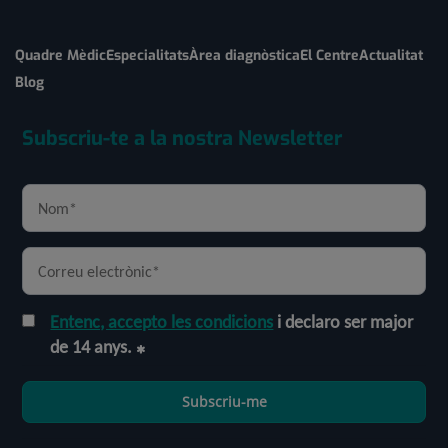
Quadre Mèdic
Especialitats
Àrea diagnòstica
El Centre
Actualitat
Blog
Subscriu-te a la nostra Newsletter
Entenc, accepto les condicions
i declaro ser major
de 14 anys.
Subscriu-me