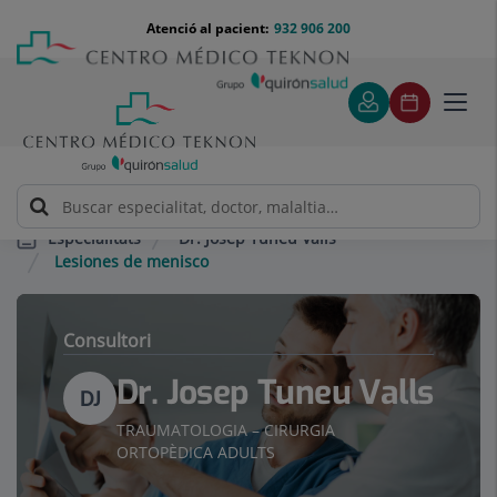
Saltar al contingut
Saltar
Menú
Atenció al pacient:
932 906 200
Select
al
teléfono
d'idi
contingut
cabecera
Toggl
navig
Dr. Josep Tuneu Valls
Especialitats
Lesiones de menisco
Consultori
Dr. Josep Tuneu Valls
DJ
TRAUMATOLOGIA – CIRURGIA
ORTOPÈDICA ADULTS