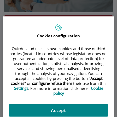
Demanar Cita
Descripció
Serveis
Equip
Contacte
Horari
Cookies configuration
Quirónsalud uses its own cookies and those of third
parties (located in countries whose legislation does not
Lesiones de menisco
guarantee an adequate level of data protection) for
user authentication, statistical analysis, improving
services and showing personalised advertising
¿Qué son los meniscos? ¿Cuál es su
through the analysis of your navigation. You can
accept all cookies by pressing the button "
Accept
función?
cookies
" or
configure/refuse them
their use from this
Settings
. For more information click here:
Cookie
Los meniscos son estructuras fibro-cartilaginosas
policy
de forma triangular, presentes en determinadas
articulaciones como la rodilla, donde se
encuentran insertadas en la tibia y acompañan al
Accept
fémur en su rotación sobre la tibia. Se adaptan al