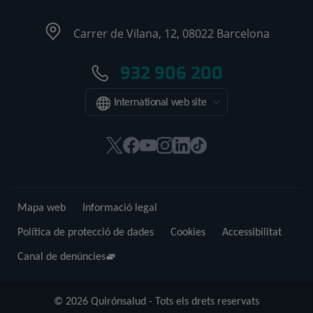
Carrer de Vilana, 12, 08022 Barcelona
932 906 200
International web site
Aquest
Aquest
Aquest
Aquest
Aquest
Enllaç
enllaç
enllaç
enllaç
enllaç
enllaç
a
s'obrirà
s'obrirà
s'obrirà
s'obrirà
s'obrirà
una
en
en
en
en
en
aplicació
Mapa web
Informació legal
una
una
una
una
una
externa.
finestra
finestra
finestra
finestra
finestra
Política de protecció de dades
Cookies
Accessibilitat
nova.
nova.
nova.
nova.
nova.
Canal de denúncies
© 2026 Quirónsalud - Tots els drets reservats