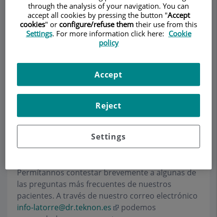
Circulatori - IMAC
through the analysis of your navigation. You can
accept all cookies by pressing the button "
Accept
ANGIOLOGIA I CIRURGIA VASCULAR
cookies
" or
configure/refuse them
their use from this
Settings
. For more information click here:
Cookie
policy
Demanar Cita
Accept
Descripció
Serveis
Equip
Contacte
Dades d'interès
Horari
Reject
Settings
Preguntas más frecuentes
Permítannos contestar brevemente a algunas de
las preguntas más frecuentes de nuestros
pacientes. A través de nuestro correo electrónico
info-latorre@dr.teknon.es
podemos