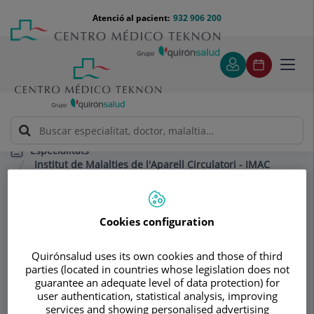
Saltar al contingut
Saltar
Menú
Atenció al pacient:
932 906 200
Select
al
teléfono
d'idi
contingut
cabecera
Toggl
navig
Especialitats
Institut de Malalties de l'Aparell Circulatori - IMAC
Preguntas más frecuentes
Cookies configuration
Consultori
Quirónsalud uses its own cookies and those of third
Institut de Malalties
Id
parties (located in countries whose legislation does not
guarantee an adequate level of data protection) for
de l'Aparell
user authentication, statistical analysis, improving
services and showing personalised advertising