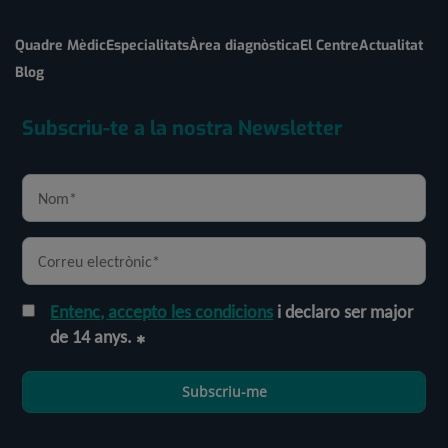
Quadre Mèdic
Especialitats
Àrea diagnòstica
El Centre
Actualitat
Blog
Subscriu-te a la nostra Newsletter
Entenc, accepto les condicions
i declaro ser major
de 14 anys.
Subscriu-me