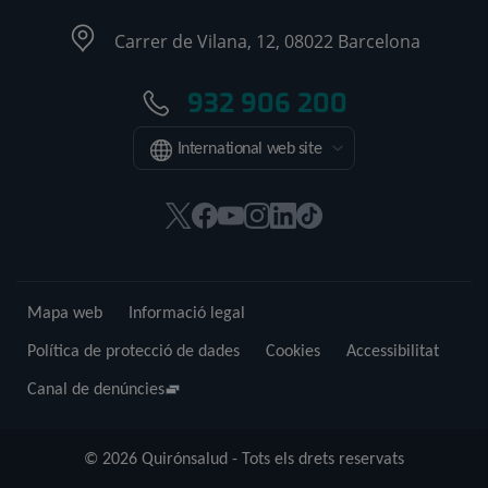
Carrer de Vilana, 12, 08022 Barcelona
932 906 200
International web site
Aquest
Aquest
Aquest
Aquest
Aquest
Enllaç
enllaç
enllaç
enllaç
enllaç
enllaç
a
s'obrirà
s'obrirà
s'obrirà
s'obrirà
s'obrirà
una
en
en
en
en
en
aplicació
Mapa web
Informació legal
una
una
una
una
una
externa.
finestra
finestra
finestra
finestra
finestra
Política de protecció de dades
Cookies
Accessibilitat
nova.
nova.
nova.
nova.
nova.
Canal de denúncies
© 2026 Quirónsalud - Tots els drets reservats