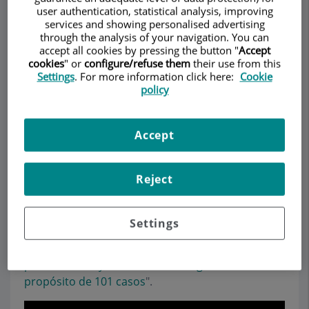
user authentication, statistical analysis, improving
services and showing personalised advertising
through the analysis of your navigation. You can
accept all cookies by pressing the button "
Accept
Demanar Cita
cookies
" or
configure/refuse them
their use from this
Settings
. For more information click here:
Cookie
policy
Descripció
Serveis
Equip
Contacte
Dades d'interès
Horari
Accept
Reject
Fijación vertebral guiada
con navegación
Settings
Estudio sobre "
Fijación vertebral posterior guiada
por Fluoro-TC y asistida con navegador. A
propósito de 101 casos
".