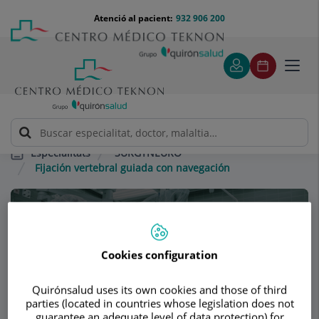
Saltar al contingut
Saltar
Menú
Atenció al pacient:
932 906 200
Select
al
teléfono
d'idi
contingut
cabecera
Toggl
navig
SURGYNEURO
Especialitats
Fijación vertebral guiada con navegación
Consultori
SURGYNEURO
Cookies configuration
NEUROCIRURGIA
Quirónsalud uses its own cookies and those of third
parties (located in countries whose legislation does not
guarantee an adequate level of data protection) for