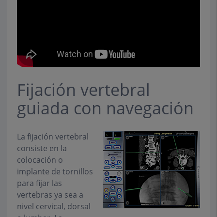
Fijación vertebral
guiada con navegación
La fijación vertebral
consiste en la
colocación o
implante de tornillos
para fijar las
vertebras ya sea a
nivel cervical, dorsal