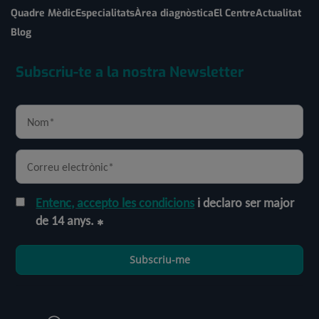
Quadre Mèdic
Especialitats
Àrea diagnòstica
El Centre
Actualitat
Blog
Subscriu-te a la nostra Newsletter
Entenc, accepto les condicions
i declaro ser major
de 14 anys.
Subscriu-me