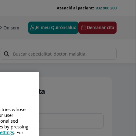
Atenció al pacient:
932 906 200
El meu Quirónsalud
Demanar cita
On som
Demanar cita
Nom i cognoms
untries whose
or user
sonalised
es by pressing
ettings
. For
Telèfon