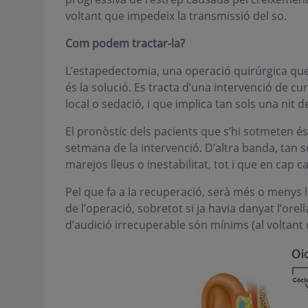
voltant que impedeix la transmissió del so.
Com podem tractar-la?
L’estapedectomia, una operació quirúrgica que c
és la solució. Es tracta d’una intervenció de c
local o sedació, i que implica tan sols una nit 
El pronòstic dels pacients que s’hi sotmeten és 
setmana de la intervenció. D’altra banda, tan 
marejos lleus o inestabilitat, tot i que en cap 
Pel que fa a la recuperació, serà més o menys l
de l’operació, sobretot si ja havia danyat l’orel
d’audició irrecuperable són mínims (al voltant 