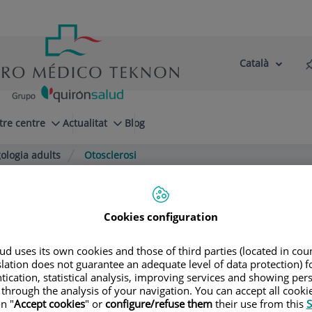
Català
Selector
Llenguatge
d'idioma
Actiu
tre centre
Actualitat
Blog
ologia adults
Otosclerosi
Cookies configuration
d uses its own cookies and those of third parties (located in co
slation does not guarantee an adequate level of data protection) f
tication, statistical analysis, improving services and showing per
 through the analysis of your navigation. You can accept all cooki
n "
Accept cookies
" or
configure/refuse them
their use from this
S