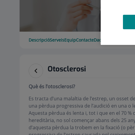
Descripció
Serveis
Equip
Contacte
Dades d'interès
Hora
Otosclerosi
Què és l’otosclerosi?
Es tracta d’una malaltia de l’estrep, un osset de
una pèrdua progressiva de l’audició en una o le
Aquesta pèrdua és lenta i, tot i que en el 70 % 
hereditària, no sol començar abans dels 25 any
d’aquesta pèrdua la trobem en la fixació (o p
progressiva de l’estrep causada pel creixemen