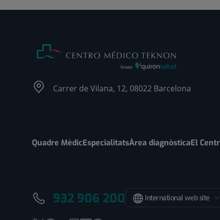
Carrer de Vilana, 12, 08022 Barcelona
Quadre Mèdic
Especialitats
Àrea diagnòstica
El Cent
932 906 200
International web site