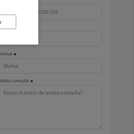
s
Email
Mutua
Motiu consulta