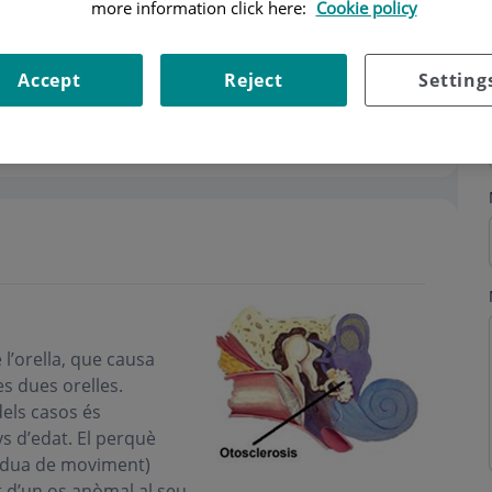
more information click here:
Cookie policy
Accept
Reject
Setting
ri
 l’orella, que causa
s dues orelles.
dels casos és
s d’edat. El perquè
èrdua de moviment)
t d’un os anòmal al seu