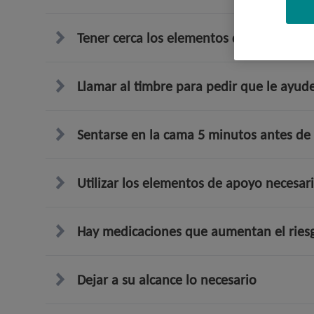
Tener cerca los elementos de soporte
Llamar al timbre para pedir que le ayud
Sentarse en la cama 5 minutos antes de 
Utilizar los elementos de apoyo necesar
Hay medicaciones que aumentan el riesg
Dejar a su alcance lo necesario