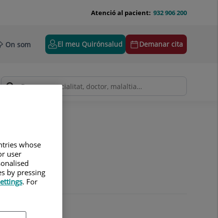
Atenció al pacient:
932 906 200
El meu Quirónsalud
Demanar cita
On som
untries whose
or user
sonalised
es by pressing
ettings
. For