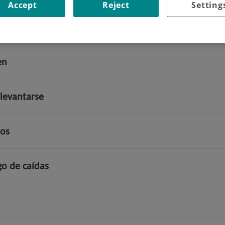
Accept
Reject
Setting
en
levantarse
ios
o de caídas