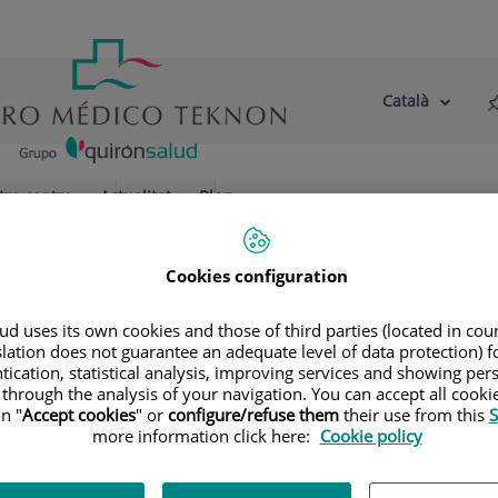
Català
Selector
Llenguatge
d'idioma
Actiu
tre centre
Actualitat
Blog
ados
Cookies configuration
d uses its own cookies and those of third parties (located in co
slation does not guarantee an adequate level of data protection) f
tication, statistical analysis, improving services and showing per
 through the analysis of your navigation. You can accept all cooki
das
n "
Accept cookies
" or
configure/refuse them
their use from this
S
more information click here:
Cookie policy