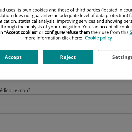
d uses its own cookies and those of third parties (located in co
slation does not guarantee an adequate level of data protection) f
ent?
tication, statistical analysis, improving services and showing per
 through the analysis of your navigation. You can accept all cooki
n "
Accept cookies
" or
configure/refuse them
their use from this
S
more information click here:
Cookie policy
Accept
Reject
Setting
de Centro Médico Teknon?
Médico Teknon?