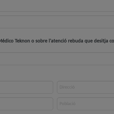
o Médico Teknon o sobre l'atenció rebuda que desitja 
Direcció
Població