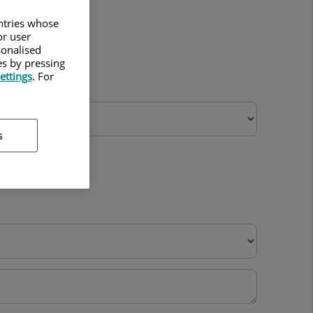
untries whose
or user
sonalised
es by pressing
ettings
. For
s