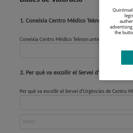
Quirónsalu
legi
1. Coneixia Centro Médico Teknon anteriorm
authen
advertising
the butto
Coneixia Centro Médico Teknon anteriorment?
2. Per què va escollir el Servei d'Urgències 
Per què va escollir el Servei d'Urgències de Centro 
Altres