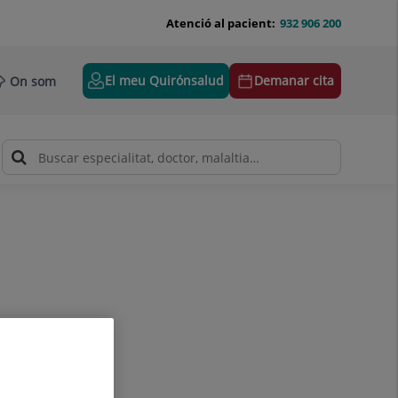
Atenció al pacient:
932 906 200
El meu Quirónsalud
Demanar cita
On som