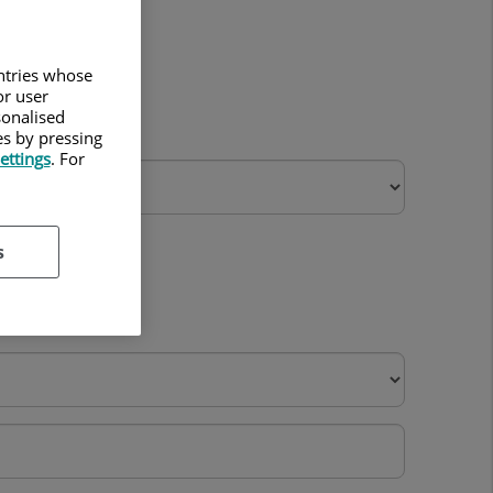
untries whose
or user
sonalised
es by pressing
ettings
. For
s