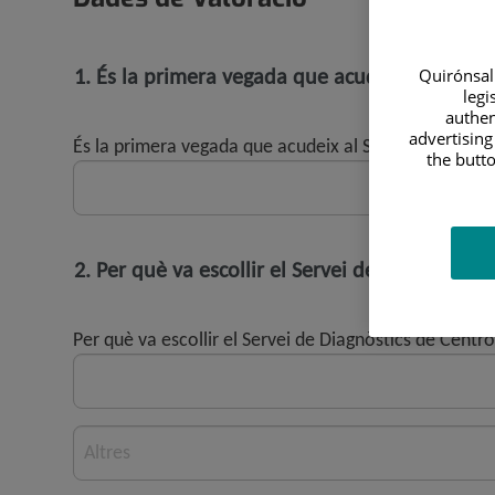
1. És la primera vegada que acudeix al Serve
Quirónsalu
legi
authen
advertising
És la primera vegada que acudeix al Servei de Diagn
the butto
2. Per què va escollir el Servei de Diagnòsti
Per què va escollir el Servei de Diagnòstics de Cent
Altres