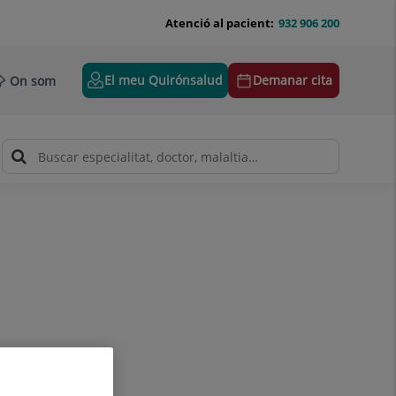
Atenció al pacient:
932 906 200
El meu Quirónsalud
Demanar cita
On som