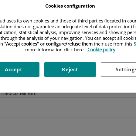
Cookies configuration
i de Diagnòstics de Centro Médico Teknon?
d uses its own cookies and those of third parties (located in co
slation does not guarantee an adequate level of data protection) f
tication, statistical analysis, improving services and showing per
 through the analysis of your navigation. You can accept all cooki
òstics de Centro Médico Teknon?
n "
Accept cookies
" or
configure/refuse them
their use from this
S
more information click here:
Cookie policy
Accept
Reject
Setting
cs de Centro Médico Teknon?
ro Médico Teknon?