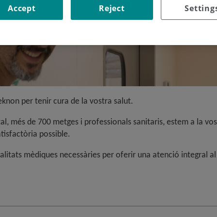
Accept
Reject
Setting
knon per tenir cura de la vostra salut.
al, més de 700 metges i professionals sanitaris, estem a la vo
tisfactòria possible.
litats mèdiques necessàries per oferir una atenció integral a