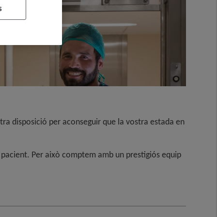
s
stra disposició per aconseguir que la vostra estada en
l pacient. Per això comptem amb un prestigiós equip