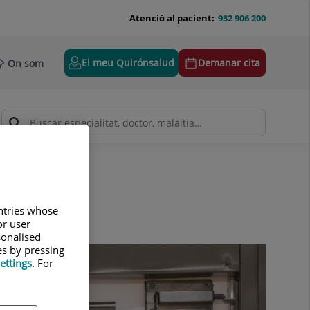
Atenció al pacient:
932 906 200
El meu Quirónsalud
Demanar cita
On som
untries whose
or user
sonalised
es by pressing
ettings
. For