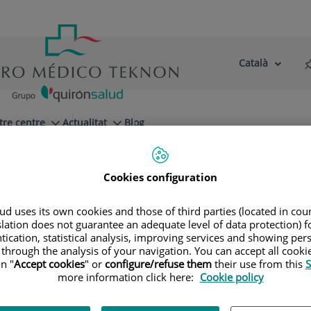
Català
Selector
Llenguatge
d'idioma
Actiu
tre centre
Actualitat
Blog
Cookies configuration
gic
venció
d uses its own cookies and those of third parties (located in co
slation does not guarantee an adequate level of data protection) f
tication, statistical analysis, improving services and showing per
 through the analysis of your navigation. You can accept all cooki
n "
Accept cookies
" or
configure/refuse them
their use from this
S
more information click here:
Cookie policy