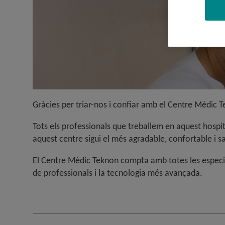
Gràcies per triar-nos i confiar amb el Centre Mèdic Te
Tots els professionals que treballem en aquest hospit
aquest centre sigui el més agradable, confortable i sa
El Centre Mèdic Teknon compta amb totes les especia
de professionals i la tecnologia més avançada.