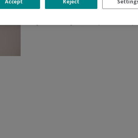
Accept
Reject
Setting
Realitzem el tractament quirúrgic i el seguiment de
estructures associades, tant de les parts musculars,
Cirurgia de lesions agudes, cròniques i traumàtique