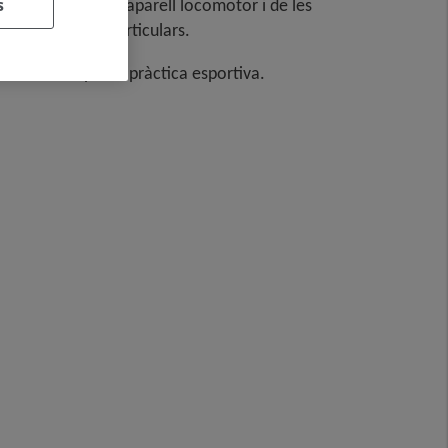
s
 la patologia de l'aparell locomotor i de les
 de les òssies o articulars.
s causades per la pràctica esportiva.