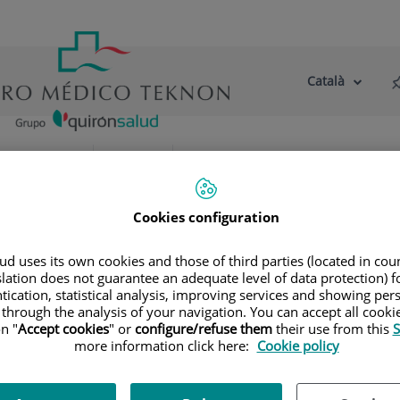
Català
Selector
Llenguatge
d'idioma
Actiu
tre centre
Actualitat
Blog
ecialitats
Traumatologia i cirurgia ortopèdica
Cookies configuration
ortopèdica
d uses its own cookies and those of third parties (located in co
slation does not guarantee an adequate level of data protection) f
tication, statistical analysis, improving services and showing per
 through the analysis of your navigation. You can accept all cooki
n "
Accept cookies
" or
configure/refuse them
their use from this
S
Coneixem l'esport des de dins i sabem la tècnica qu
more information click here:
Cookie policy
l'edat de l'esportista.