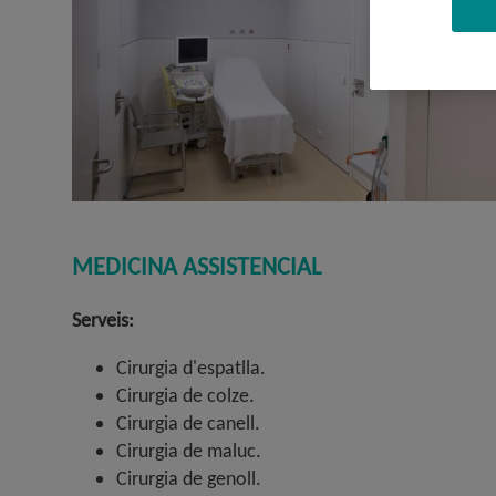
MEDICINA ASSISTENCIAL
Serveis:
Cirurgia d'espatlla.
Cirurgia de colze.
Cirurgia de canell.
Cirurgia de maluc.
Cirurgia de genoll.