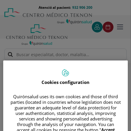
Saltar al contingut
Saltar
Menú
Atenció al pacient:
932 906 200
Select
al
teléfono
d'idi
contingut
cabecera
Toggl
navig
Clínica del Tennis Teknon
Tractaments i especialitats
Biomecànica i podologia
Biomecànica i podologia
Cookies configuration
Quirónsalud uses its own cookies and those of third
parties (located in countries whose legislation does not
guarantee an adequate level of data protection) for
user authentication, statistical analysis, improving
services and showing personalised advertising
through the analysis of your navigation. You can
accept all cookies by pressing the button "
Accept