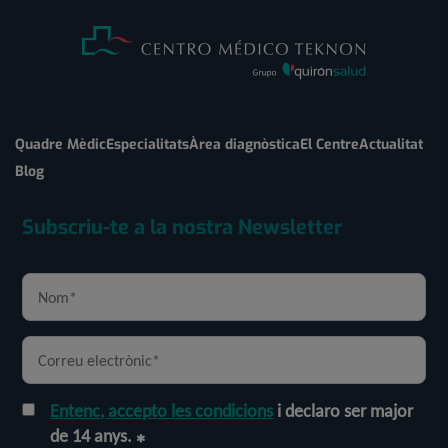
Quadre Mèdic
Especialitats
Àrea diagnòstica
El Centre
Actualitat
Blog
Subscriu-te a la nostra Newsletter
Entenc, accepto les condicions
i declaro ser major
de 14 anys.