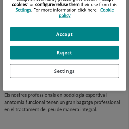
cookies
" or
configure/refuse them
their use from this
Settings
. For more information click here:
Cookie
policy
Accept
La Unitat de Biomecànica Funcional i Podologia s'ocupa
de l'estudi biomecànic de la marxa, de la petjada, del gest
Reject
esportiu i de les alteracions dels suports.
L'objectiu és identificar i tractar les afeccions del peu i la
Settings
marxa de l'esportista, per tal de reduir la incidència de
lesions del peu i optimitzar-ne el rendiment esportiu.
Els nostres professionals en podologia esportiva i
anatomia funcional tenen un gran bagatge professional
en el tractament del peu de manera integral.