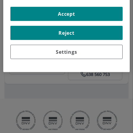
Cirurgia maxil·lofacial
Odontologia
Accept
Instituto Maxilofacial - Unidad de Odontología avanzada
Anar al consultori
93 393 31 85
Reject
Prof. Dr. Cosme Gay Escoda
Cirurgia maxil·lofacial
Odontologia
Settings
Centro Médico Teknon
93 393 31 71
Anar al consultori
638 560 753