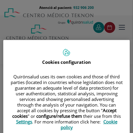
Saltar al contingut
Saltar
Menú
Atenció al pacient:
932 906 200
Select
al
teléfono
d'idi
contingut
cabecera
Toggl
navig
Cookies configuration
Cirurgia maxil·lofacial
Coneix els nostres equips
Coneix els nostres equips
Quirónsalud uses its own cookies and those of third
parties (located in countries whose legislation does not
El valor diferencial es troba en els
guarantee an adequate level of data protection) for
user authentication, statistical analysis, improving
professionals que els integren
services and showing personalised advertising
through the analysis of your navigation. You can
accept all cookies by pressing the button "
Accept
cookies
" or
configure/refuse them
their use from this
Settings
. For more information click here:
Cookie
Instituto Maxilofacial - Prof. Hernández Alfaro
policy
IM