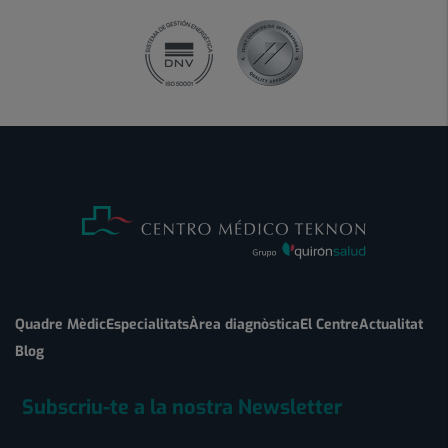
Quadre Mèdic
Especialitats
Àrea diagnòstica
El Centre
Actualitat
Blog
Subscriu-te a la nostra Newsletter