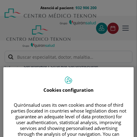
Saltar al contingut
Saltar
Menú
Atenció al pacient:
932 906 200
Select
al
teléfono
d'idi
contingut
cabecera
Toggl
navig
Cardiologia i Cirurgia Cardiovascular
Experts en cor
Cirurgia cardíaca
Cirurgia cardíaca
Cookies configuration
especialistes en cirurgia mínimament
invasiva, reparació de vàlvules i
Quirónsalud uses its own cookies and those of third
parties (located in countries whose legislation does not
cirurgia sense ús de transfusions
guarantee an adequate level of data protection) for
user authentication, statistical analysis, improving
services and showing personalised advertising
through the analysis of your navigation. You can