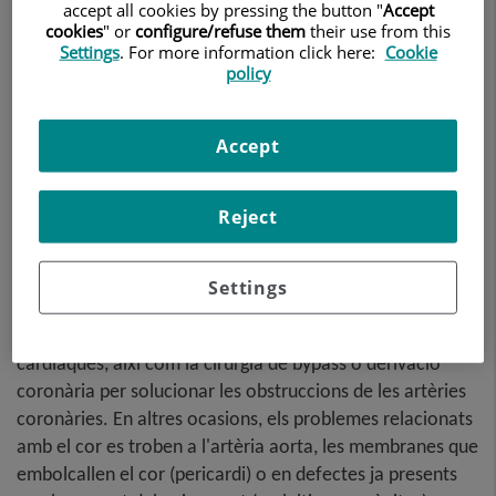
accept all cookies by pressing the button "
Accept
cookies
" or
configure/refuse them
their use from this
Settings
. For more information click here:
Cookie
policy
Accept
Reject
Settings
Les operacions més habituals de cor són aquelles
relacionades amb la substitució o la reparació de vàlvules
cardíaques, així com la cirurgia de bypass o derivació
coronària per solucionar les obstruccions de les artèries
coronàries. En altres ocasions, els problemes relacionats
amb el cor es troben a l'artèria aorta, les membranes que
embolcallen el cor (pericardi) o en defectes ja presents