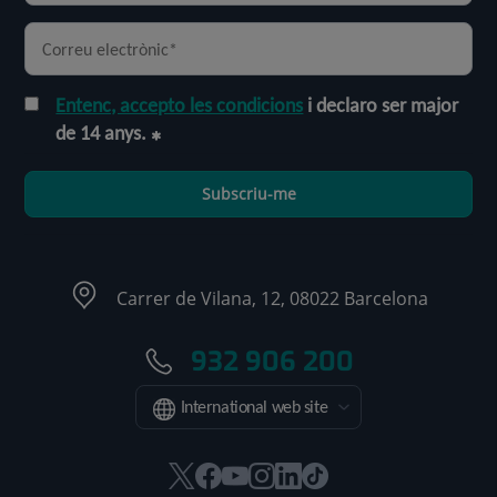
Entenc, accepto les condicions
i declaro ser major
de 14 anys.
Subscriu-me
Carrer de Vilana, 12, 08022 Barcelona
932 906 200
International web site
Aquest
Aquest
Aquest
Aquest
Aquest
Enllaç