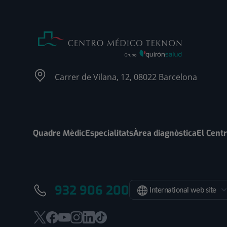
Carrer de Vilana, 12, 08022 Barcelona
Quadre Mèdic
Especialitats
Àrea diagnòstica
El Cent
932 906 200
International web site