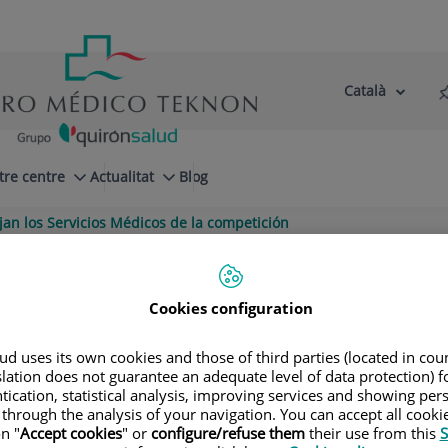
Català
Selector
Llenguatge
d'idioma
Actiu
tre centre
Actualitat
Blog
jan los Servicios Médicos de la competición
jan los Servicios Médicos de la 
Cookies configuration
d uses its own cookies and those of third parties (located in co
slation does not guarantee an adequate level of data protection) f
tication, statistical analysis, improving services and showing per
 through the analysis of your navigation. You can accept all cooki
n "
Accept cookies
" or
configure/refuse them
their use from this
S