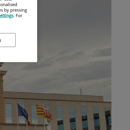
sonalised
es by pressing
ettings
. For
s