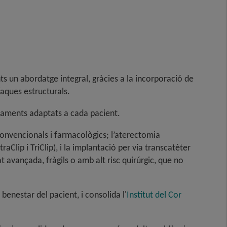
ts un abordatge integral, gràcies a la incorporació de
íaques estructurals
.
ctaments adaptats a cada pacient
.
convencionals i farmacològics; l’aterectomia
aClip i TriClip), i la implantació per via transcatèter
 avançada, fràgils o amb alt risc quirúrgic, que no
benestar del pacient, i consolida l'
Institut del Cor