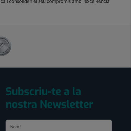
ca i consoliden el seu compromís amb l’excel·lència
Subscriu-te a la
nostra Newsletter