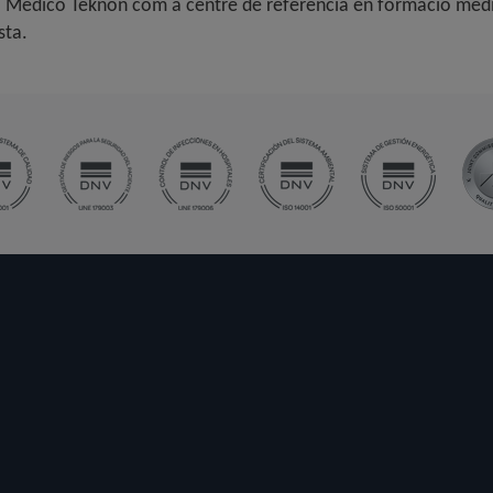
tro Médico Teknon com a centre de referència en formació mèdi
sta
.