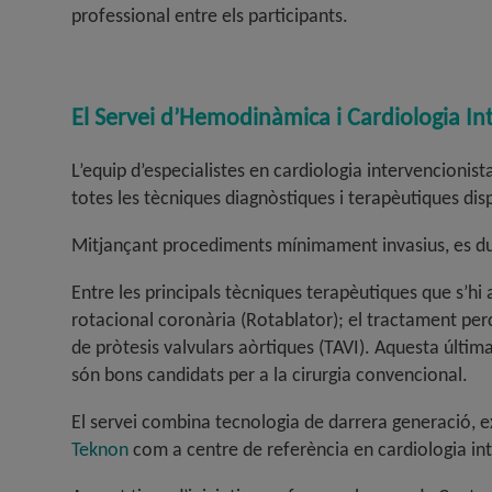
professional entre els participants
.
E
l Servei d’Hemodinàmica i Cardiologia Int
L’equip d’especialistes en cardiologia intervencionist
totes les tècniques diagnòstiques i terapèutiques disp
Mitjançant procediments mínimament invasius, es due
Entre les principals tècniques terapèutiques que s’hi
rotacional coronària (Rotablator); el tractament percut
de pròtesis valvulars aòrtiques (TAVI). Aquesta última
són bons candidats per a la cirurgia convencional
.
El servei combina tecnologia de darrera generació, exc
Teknon
com a centre de referència en cardiologia in