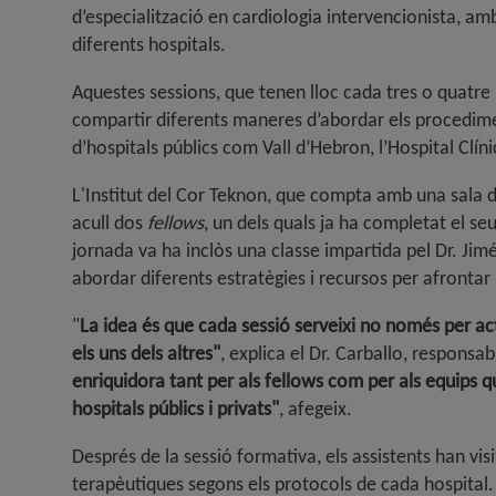
d’especialització en cardiologia intervencionista, amb
diferents hospitals
.
Aquestes sessions, que tenen lloc cada tres o quatre m
compartir diferents maneres d’abordar els procedime
d’hospitals públics com Vall d’Hebron, l’Hospital Clínic
L'Institut del Cor Teknon, que compta amb una sala d
acull dos
fellows
, un dels quals ja ha completat el 
jornada va ha inclòs una classe impartida pel Dr. Jim
abordar diferents estratègies i recursos per afrontar 
"
La idea és que cada sessió serveixi no només per ac
els uns dels altres"
, explica el Dr. Carballo, responsa
enriquidora tant per als fellows com per als equips q
hospitals públics i privats"
, afegeix
.
Després de la sessió formativa, els assistents han vis
terapèutiques segons els protocols de cada hospital. 