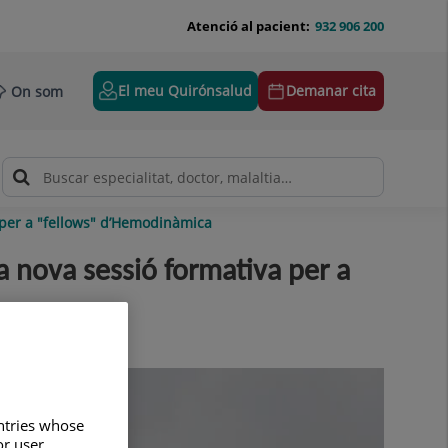
Atenció al pacient:
932 906 200
El meu Quirónsalud
Demanar cita
On som
 per a "fellows" d’Hemodinàmica
 nova sessió formativa per a
untries whose
or user