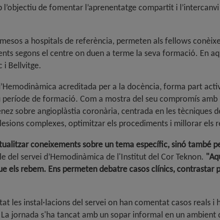
 l’objectiu de fomentar l’aprenentatge compartit i l’intercanvi
esos a hospitals de referència, permeten als fellows conèixer-s
nts segons el centre on duen a terme la seva formació. En aq
 i Bellvitge
.
’Hemodinàmica acreditada per a la docència, forma part activa
seu període de formació. Com a mostra del seu compromís amb 
énez sobre angioplàstia coronària, centrada en les tècniques de
lesions complexes, optimitzar els procediments i millorar els re
tualitzar coneixements sobre un tema específic, sinó també pe
ble del servei d’Hemodinàmica de l'Institut del Cor Teknon.
"Aq
ue els rebem. Ens permeten debatre casos clínics, contrastar pr
itat les instal·lacions del servei on han comentat casos reals i
La jornada s'ha tancat amb un sopar informal en un ambient dist