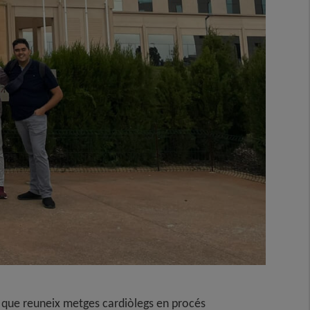
ue reuneix metges cardiòlegs en procés