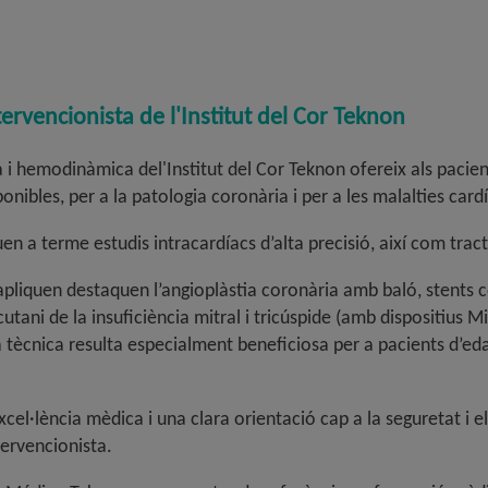
ervencionista de l'Institut del Cor Tekno
n
a i hemodinàmica del'Institut del Cor Teknon ofereix als pacien
onibles, per a la patologia coronària i per a les malalties card
n a terme estudis intracardíacs d’alta precisió, així com tra
 apliquen destaquen l’angioplàstia coronària amb baló, stents 
ani de la insuficiència mitral i tricúspide (amb dispositius Mitr
 tècnica resulta especialment beneficiosa per a pacients d’edat
el·lència mèdica i una clara orientació cap a la seguretat i el 
tervencionista
.