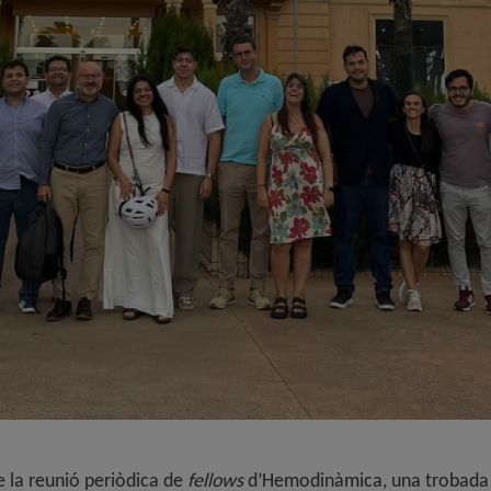
de la reunió periòdica de
fellows
d’Hemodinàmica, una trobada q