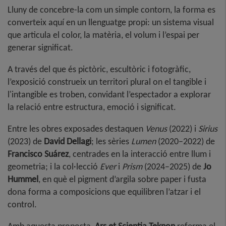
Lluny de concebre-la com un simple contorn, la forma es
converteix aquí en un llenguatge propi: un sistema visual
que articula el color, la matèria, el volum i l’espai per
generar significat.
A través del que és pictòric, escultòric i fotogràfic,
l’exposició construeix un territori plural on
el tangible i
l'intangible
es troben, convidant
l’espectador
a explorar
la relació entre estructura, emoció i significat
.
Entre les obres exposades destaquen
Venus
(2022) i
Sirius
(2023) de
David Dellagi
; les sèries
Lumen
(2020–2022) de
Francisco Suárez
, centrades en la interacció entre llum i
geometria; i la col·lecció
Ever
i
Prism
(2024–2025) de
Jo
Hummel
, en què el pigment d’argila sobre paper i fusta
dona forma a composicions que equilibren l’atzar i el
control
.