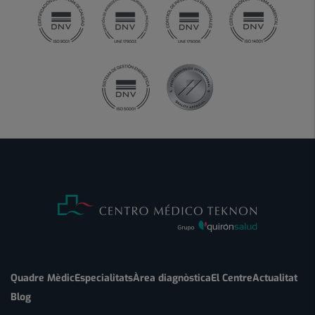
Quadre Mèdic
Especialitats
Àrea diagnòstica
El Centre
Actualitat
Blog