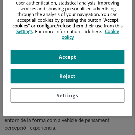
user authentication, statistical analysis, improving
services and showing personalised advertising
through the analysis of your navigation. You can
accept all cookies by pressing the button "
Accept
cookies
" or
configure/refuse them
their use from this
Settings
. For more information click here:
Cookie
policy
Accept
Reject
Centro Médico Teknon
presenta una nova exposició dins
del programa
Ars et Scientia Teknon
titulada "El
Settings
llenguatge de la forma", una mostra que reuneix l’obra de
tres artistes internacionals —
David Dellagi
,
Francisco
Suárez
i
Jo Hummel
— les propostes dels quals dialoguen
entorn de la forma com a vehicle de pensament,
percepció i experiència.