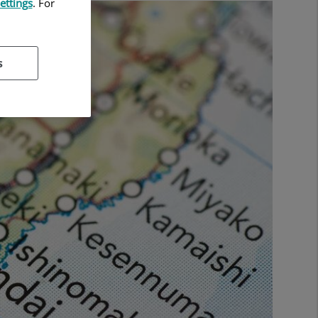
ettings
. For
s