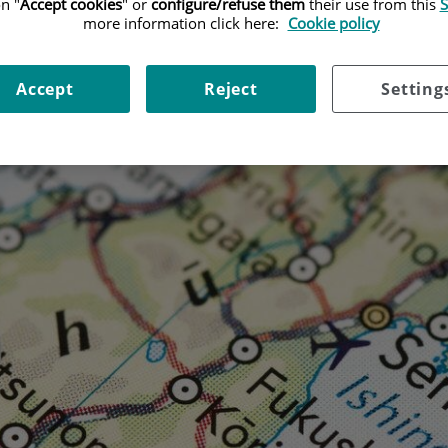
n "
Accept cookies
" or
configure/refuse them
their use from this
S
more information click here:
Cookie policy
Accept
Reject
Setting