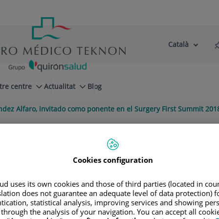
Català
Selector
Llenguatge
d'idioma
Actiu
tre centre
Actualitat
Blog
ndez Alfaro, invitado como ponente en el Surgery First Summit 201
lfaro, invitado como ponente en el 
Cookies configuration
re internacional que reúne a los principa
d uses its own cookies and those of third parties (located in co
slation does not guarantee an adequate level of data protection) f
tication, statistical analysis, improving services and showing per
 through the analysis of your navigation. You can accept all cooki