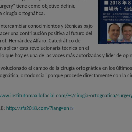
rgery" tiene como objetivo definir,
a cirugía ortognática.
e intercambiar conocimientos y técnicas bajo
cer una contribución positiva al futuro del
Prof. Hernández Alfaro, Catedrático de
n aplicar esta revolucionaria técnica en el
lo que hoy es una de las voces más autorizadas y líder de opin
evolucionado el campo de la cirugía ortognática en los últimos
ognática, ortodoncia" porque procede directamente con la ci
ww.institutomaxilofacial.com/es/cirugia-ortognatica/surgery-
18:
http://sfs2018.com/?lang=en