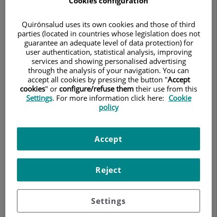
Cookies configuration
14 de gener 2025
CENTRO MÉDICO TEKNON
Quirónsalud uses its own cookies and those of third
parties (located in countries whose legislation does not
guarantee an adequate level of data protection) for
user authentication, statistical analysis, improving
services and showing personalised advertising
through the analysis of your navigation. You can
accept all cookies by pressing the button "
Accept
cookies
" or
configure/refuse them
their use from this
Settings
. For more information click here:
Cookie
policy
L'equip de l'
Institut Dra. Ana Torres
, referent
Accept
internacional en el tractament quirúrgic del
lipedema
, ha
liderat amb gran èxit una nova edició del programa de
Reject
formació
Hands On Lipedema Surgery
. La jornada,
celebrada a les instal·lacions del
Centro Médico Teknon
i
organitzada per la
Lipedema Academy
de l'Institut Ana
Settings
Torres, ha reunit cirurgians plàstics i residents de