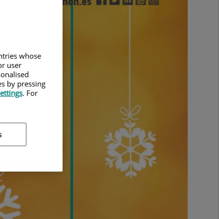
untries whose
or user
sonalised
es by pressing
ettings
. For
s