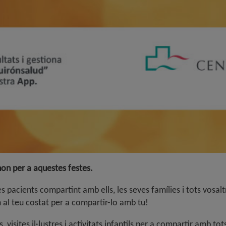
on per a aquestes festes.
cients compartint amb ells, les seves famílies i tots vosaltres
m al teu costat per a compartir-lo amb tu!
sites il·lustres i activitats infantils per a compartir amb tots