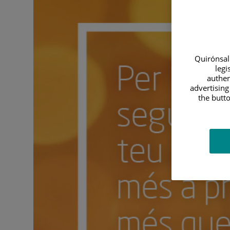
Quirónsalu
legi
authen
advertising
the butto