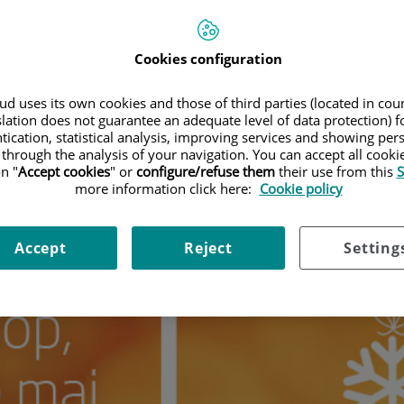
Cookies configuration
d uses its own cookies and those of third parties (located in co
slation does not guarantee an adequate level of data protection) f
tication, statistical analysis, improving services and showing per
 through the analysis of your navigation. You can accept all cooki
n "
Accept cookies
" or
configure/refuse them
their use from this
S
more information click here:
Cookie policy
Accept
Reject
Setting