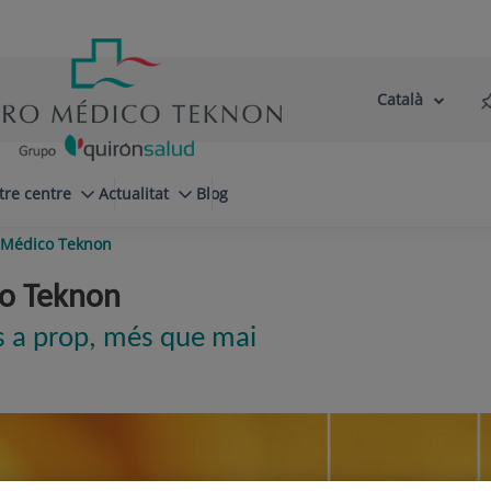
Català
Selector
Llenguatge
d'idioma
Actiu
tre centre
Actualitat
Blog
 Médico Teknon
o Teknon
s a prop, més que mai