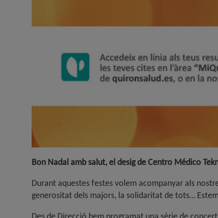
Bon Nadal amb salut, el desig de Centro Médico Tekn
Durant aquestes festes volem acompanyar als nostres pa
generositat dels majors, la solidaritat de tots… Este
Des de Direcció hem programat una sèrie de concerts, vi