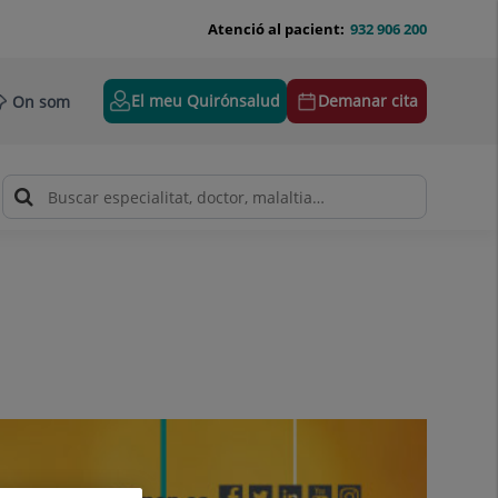
Atenció al pacient:
932 906 200
El meu Quirónsalud
Demanar cita
On som