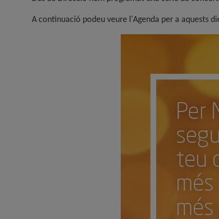
A continuació podeu veure l'Agenda per a aquests di