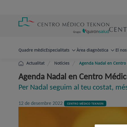
Saltar al contingut
Saltar
Menú
al
teléfono
contingut
cabecera
menuPrincipal
Quadre mèdic
Especialitats
Àrea diagnòstica
El nos
Notícies
Agenda Nadal en Centro
Actualitat
Agenda Nadal en Centro Médic
Per Nadal seguim al teu costat, mé
12 de desembre 2022
CENTRO MÉDICO TEKNON