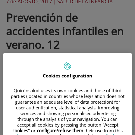
7 de
AGOSTO
, 2017 |
SALUD DE LA INFANCIA
Prevención de
accidentes infantiles en
verano. 12
recomendaciones
Cookies configuration
Con la llegada del verano y de las
vacaciones los niños y niñas realizan
Quirónsalud uses its own cookies and those of third
diferentes actividades no tan habituales
parties (located in countries whose legislation does not
guarantee an adequate level of data protection) for
el resto del año. Los adultos debemos
user authentication, statistical analysis, improving
services and showing personalised advertising
supervisarlas en todo momento para
through the analysis of your navigation. You can
accept all cookies by pressing the button "
Accept
evitar accidentes.
cookies
" or
configure/refuse them
their use from this