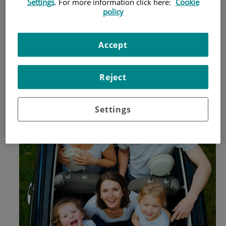
Settings
. For more information click here:
Cookie
policy
Damos doce recomendaciones para prevenir accidentes
infantiles en verano.
Accept
Reject
Settings