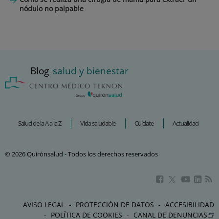
nódulo no palpable
Blog
salud y bienestar
Salud de la A a la Z
Vida saludable
Cuídate
Actualidad
© 2026 Quirónsalud - Todos los derechos reservados
Este
Este
Este
Este
enlace
enlace
enlac
enlace
se
se
se
se
AVISO LEGAL
PROTECCIÓN DE DATOS
ACCESIBILIDAD
abrirá
abrirá
abrir
abrirá
POLÍTICA DE COOKIES
CANAL DE DENUNCIAS