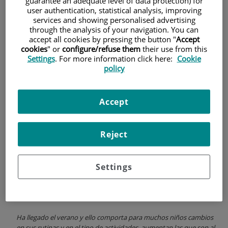
guarantee an adequate level of data protection) for
infancia verano
user authentication, statistical analysis, improving
services and showing personalised advertising
through the analysis of your navigation. You can
accept all cookies by pressing the button "
Accept
cookies
" or
configure/refuse them
their use from this
Settings
. For more information click here:
Cookie
policy
Accept
Reject
1 de
JULIO
, 2017 |
SALUD DE LA INFANCIA
Dr. Jordi Sapena Grau
Settings
Consejos para viajar con niños en
verano
Ha llegado el verano y ello comporta para muchos niños cambios
en sus rutinas y en el tipo de actividades, aumentan las que son al