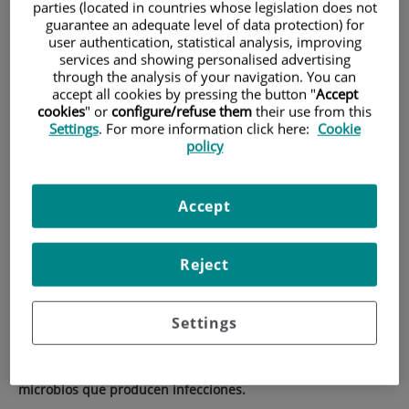
producen las infecciones.
parties (located in countries whose legislation does not
guarantee an adequate level of data protection) for
user authentication, statistical analysis, improving
services and showing personalised advertising
En el Día Mundial de la Higiene de Manos, enfermera de
through the analysis of your navigation. You can
accept all cookies by pressing the button "
Accept
Calidad y Control de Infecciones,
Sonia Tortajada
, nos
cookies
" or
configure/refuse them
their use from this
explica por qué, cuando y cómo lavarnos correctamente las
Settings
. For more information click here:
Cookie
policy
manos.
Los microbios abundan por todas partes alrededor nuestro.
Accept
Normalmente, convivimos con ellos sin enfermarnos. Sin
embargo, en ciertas circunstancias, caemos enfermos
porque contraemos una infección por microbios
Reject
perjudiciales; o bien, los propagamos a otras personas a
quienes pueden causar una enfermedad, como por ejemplo,
Settings
la gripe o el resfriado común.
Mantener las manos siempre
limpias es la mejor manera de evitar contraer o propagar los
microbios que producen infecciones.