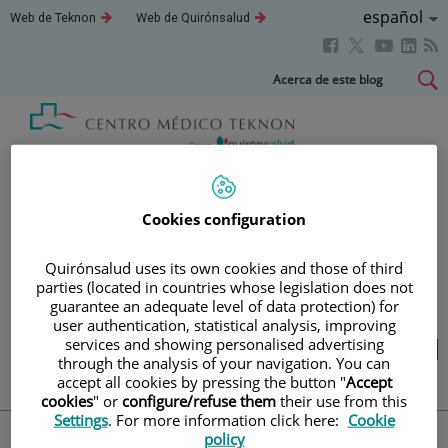
Saltar al contenido
Idioma
Español
Este
Este
Web de Teknon
Web de Quirónsalud
enlace
enlace
Activo
Este
Este
Este
Este
se
se
abrirá
abrirá
enlace
enlace
enla
enlace
Saltar
Acerca de este blog
en
en
se
se
se
se
al
una
una
abrirá
abrirá
abri
ventana
ventana
abrirá
contenido
nueva.
nueva.
en
en
en
en
una
una
una
una
Blog
salud y bienestar
ventana
ventana
vent
ventana
nueva.
nueva.
nuev
nueva.
Cookies configuration
TU SALUD ES LO QUE
Quirónsalud uses its own cookies and those of third
CUENTA
parties (located in countries whose legislation does not
guarantee an adequate level of data protection) for
user authentication, statistical analysis, improving
services and showing personalised advertising
Salud de la A a la Z
Vida saludable
through the analysis of your navigation. You can
Cuídate
Actualidad
accept all cookies by pressing the button "
Accept
cookies
" or
configure/refuse them
their use from this
Settings
. For more information click here:
Cookie
policy