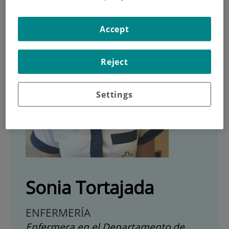
Accept
Reject
Settings
Sonia Tortajada
ENFERMERÍA
Enfermera en el Departamento de