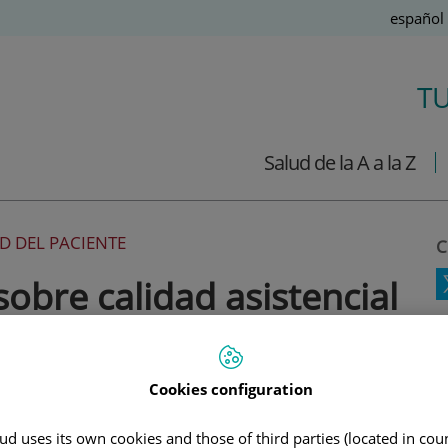
Idioma
Español
Activo
T
Salud de la A a la Z
D DEL PACIENTE
C
obre calidad asistencial
ientes
P
Cookies configuration
e los pacientes es responsabilidad de todas
N
asistencial y, por supuesto, también de los
d uses its own cookies and those of third parties (located in co