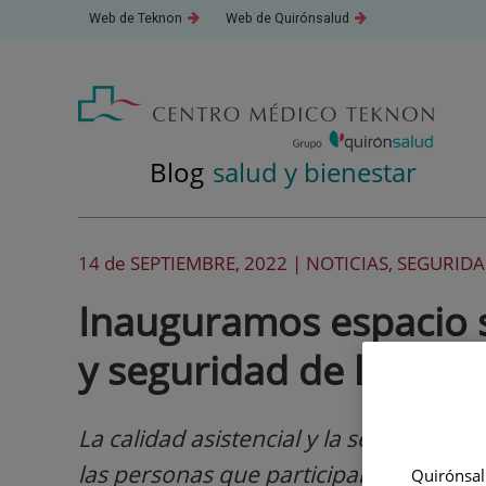
Saltar
Este
Este
Web de Teknon
Web de Quirónsalud
al
enlace
enlace
se
se
contenido
abrirá
abrirá
en
en
una
una
ventana
ventana
nueva.
nueva.
Blog
salud y bienestar
14 de
SEPTIEMBRE
, 2022 |
NOTICIAS, SEGURIDA
Inauguramos espacio s
y seguridad de los pac
La calidad asistencial y la seguridad d
las personas que participan en el acto 
Quirónsalu