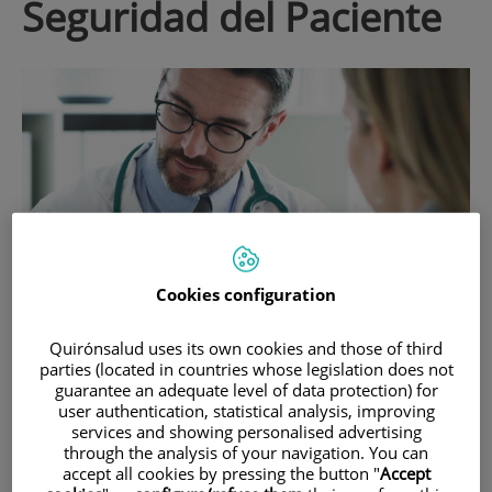
Seguridad del Paciente
Cookies configuration
16 de
SEPTIEMBRE
, 2024 |
SEGURIDAD DEL PACIENTE
Quirónsalud uses its own cookies and those of third
Mónica Gallardo
parties (located in countries whose legislation does not
Cómo el sesgo cognitivo afecta el
guarantee an adequate level of data protection) for
user authentication, statistical analysis, improving
diagnóstico y la seguridad del paciente:
services and showing personalised advertising
claves para su prevención
through the analysis of your navigation. You can
accept all cookies by pressing the button "
Accept