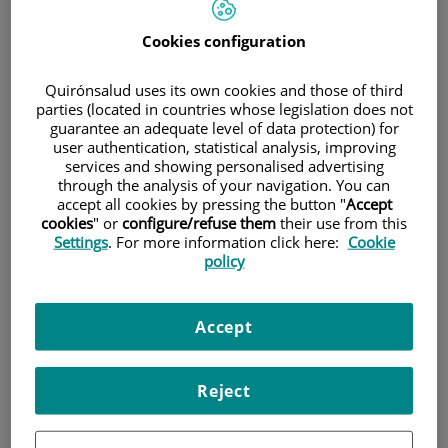
conjunto de síntomas psíquicos y físicos
que configuran una ansiedad patológica.
Cookies configuration
Quirónsalud uses its own cookies and those of third
parties (located in countries whose legislation does not
guarantee an adequate level of data protection) for
user authentication, statistical analysis, improving
services and showing personalised advertising
through the analysis of your navigation. You can
accept all cookies by pressing the button "
Accept
cookies
" or
configure/refuse them
their use from this
Settings
. For more information click here:
Cookie
policy
Accept
Tipos de trastorno de ansiedad
Reject
Agorafobia
: miedo a los lugares o las situaciones que
podrían causarte pánico y hacerte sentir atrapado,