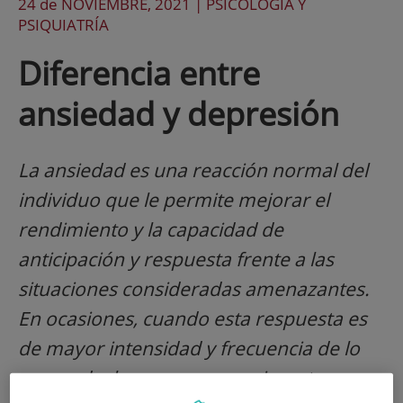
24 de
NOVIEMBRE
, 2021 |
PSICOLOGÍA Y
PSIQUIATRÍA
Diferencia entre
ansiedad y depresión
La ansiedad es una reacción normal del
individuo que le permite mejorar el
rendimiento y la capacidad de
anticipación y respuesta frente a las
situaciones consideradas amenazantes.
En ocasiones, cuando esta respuesta es
de mayor intensidad y frecuencia de lo
esperado, la persona experimenta un