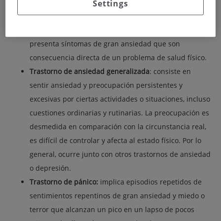
indefenso y evitación de este tipo de lugares o
Settings
situaciones.
Trastorno de ansiedad a causa de una enfermedad
:
presenta síntomas de gran ansiedad que son
consecuencia directa de un problema de salud físico.
Trastorno de ansiedad generalizada
: consiste en
sentir ansiedad y preocupación persistentes y
excesivas por ciertas actividades o situaciones, incluso
cuestiones ordinarias y rutinarias. La preocupación es
desmedida en comparación con la circunstancia real,
es difícil de controlar y afecta al estado físico. Por lo
general, ocurre junto con otros trastornos de ansiedad
o depresión.
Trastorno de pánico:
implica episodios repetidos de
sentimientos repentinos de gran ansiedad y miedo o
terror que alcanzan un pico en un lapso de pocos