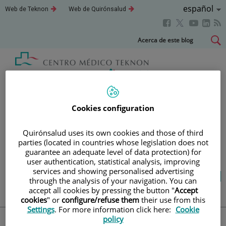
Saltar al contenido
Idioma
Español
Este
Este
Web de Teknon
Web de Quirónsalud
enlace
enlace
Activo
Este
Este
Este
Este
se
se
abrirá
abrirá
enlace
enlace
enla
enlace
Saltar
Acerca de este blog
en
en
se
se
se
se
al
una
una
abrirá
abrirá
abri
ventana
ventana
abrirá
contenido
nueva.
nueva.
en
en
en
en
una
una
una
una
Blog
salud y bienestar
ventana
ventana
vent
ventana
nueva.
nueva.
nuev
nueva.
Cookies configuration
TU SALUD ES LO QUE
Quirónsalud uses its own cookies and those of third
parties (located in countries whose legislation does not
CUENTA
guarantee an adequate level of data protection) for
user authentication, statistical analysis, improving
services and showing personalised advertising
Salud de la A a la Z
Vida saludable
through the analysis of your navigation. You can
Cuídate
Actualidad
accept all cookies by pressing the button "
Accept
cookies
" or
configure/refuse them
their use from this
Settings
. For more information click here:
Cookie
policy